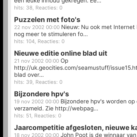
een leuke inhoud gekregen. Ee…
hits: 38, Reacties: 0
Puzzelen met foto's
Nieuw: Nu ook met Internet E
22 nov 2002 00:00
nog meer te stimuleren fo…
hits: 104, Reacties: 0
Nieuwe editie online blad uit
Op
21 nov 2002 00:00
http://uk.geocities.com/seamustuff/issue15.ht
blad over…
hits: 39, Reacties: 0
Bijzondere hpv's
Bijzondere hpv's worden op 
19 nov 2002 00:00
verzameld. Zie http://webpag…
hits: 51, Reacties: 0
Jaarcompetitie afgesloten, nieuwe 
John Poot is de winnaar van
18 nov 2002 00:00