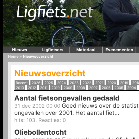
Nieuws
Ligfietsers
Materiaal
Evenementen
Home
»
Nieuwsoverzicht
Nieuwsoverzicht
Recent
2026
2025
2024
2023
2022
2021
2020
2019
201
2013
2012
2011
2010
2009
2008
2007
2006
2005
2004
Aantal fietsongevallen gedaald
Goed nieuws over de statist
31 dec 2002 00:00
ongevallen over 2001. Het aantal fiet…
hits: 103, Reacties: 0
Oliebollentocht