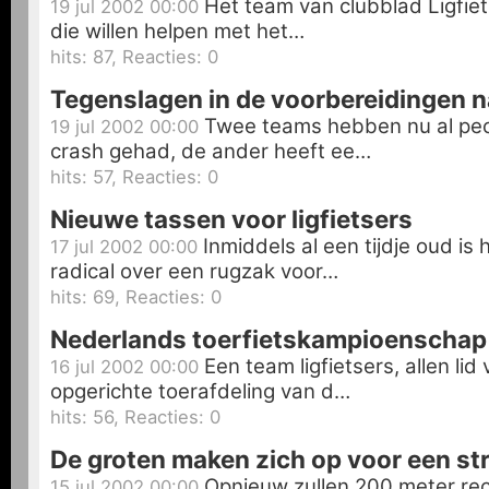
Het team van clubblad Ligfie
19 jul 2002 00:00
die willen helpen met het…
hits: 87, Reacties: 0
Tegenslagen in de voorbereidingen n
Twee teams hebben nu al pec
19 jul 2002 00:00
crash gehad, de ander heeft ee…
hits: 57, Reacties: 0
Nieuwe tassen voor ligfietsers
Inmiddels al een tijdje oud is
17 jul 2002 00:00
radical over een rugzak voor…
hits: 69, Reacties: 0
Nederlands toerfietskampioenschap
Een team ligfietsers, allen lid
16 jul 2002 00:00
opgerichte toerafdeling van d…
hits: 56, Reacties: 0
De groten maken zich op voor een stri
Opnieuw zullen 200 meter re
15 jul 2002 00:00