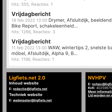
hits: 555, Reacties: 1
Vrijdagbericht
Drymer, Afsluitdijk, beelden
18 feb 2022 13:00
Bike Report, schakeleenheid…
hits: 1266, Reacties: 3
Vrijdagbericht
WAW, wintertips 2, snelste b
11 feb 2022 13:00
möbel, Afsluitdijk, Alpha 9, B…
hits: 1196, Reacties: 1
Ligfiets.net 2.0
NVHPV
Inhoud website
E:
nvhpv@ligfi
KvK:
40259675
E:
redactie@ligfiets.net
Meer informat
Techniek website
Lid worden en
E:
webmaster@ligfiets.net