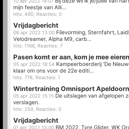
Bij deze wil ik je/jullie van h
10 apr 2022 19:07
mijn feestje van Alli…
hits: 490, Reacties: 0
Vrijdagbericht
Filevorming, Sternfahrt, Lai
08 apr 2022 13:00
Velodreamer, Alpha M9, carb…
hits: 1166, Reacties: 7
Pasen komt er aan, kom je mee eiere
Kampeerboerderij 'De Nieuwe
05 apr 2022 18:54
klaar om ons voor de 22e editi…
hits: 778, Reacties: 1
Wintertraining Omnisport Apeldoor
De uitslagen van afgelopen 
05 apr 2022 15:15
verslagen.
hits: 259, Reacties: 0
Vrijdagbericht
BM 2022, Tyre Glider, WK Org
01 apr 2022 13:00