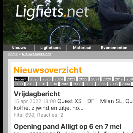
Nieuws
Ligfietsers
Materiaal
Evenementen
Home
»
Nieuwsoverzicht
Nieuwsoverzicht
Recent
2026
2025
2024
2023
2022
2021
2020
2019
201
2013
2012
2011
2010
2009
2008
2007
2006
2005
2004
Vrijdagbericht
Quest XS - DF - Milan SL, Que
15 apr 2022 13:00
koffie, zijwind en zitje, no…
hits: 698, Reacties: 2
Opening pand Alligt op 6 en 7 mei