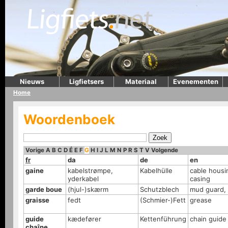
Nieuws
Ligfietsers
Materiaal
Evenementen
Home
Woordenboek
Vorige
A
B
C
D
É
E
F
G
H
I
J
L
M
N
P
R
S
T
V
Volgende
fr
da
de
en
gaine
kabelstrømpe,
Kabelhülle
cable housi
yderkabel
casing
garde boue
(hjul-)skærm
Schutzblech
mud guard,
graisse
fedt
(Schmier-)Fett
grease
guide
kædefører
Kettenführung
chain guide
chaîne