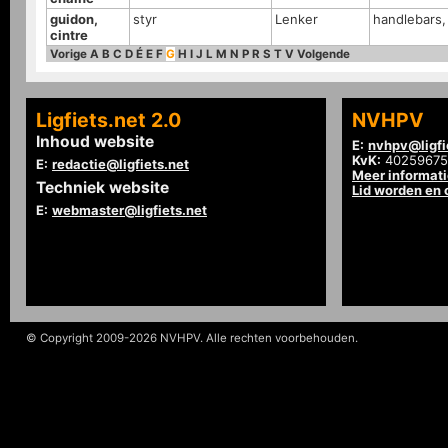
guidon,
styr
Lenker
handlebars,
cintre
Vorige
A
B
C
D
É
E
F
G
H
I
J
L
M
N
P
R
S
T
V
Volgende
Ligfiets.net 2.0
NVHPV
Inhoud website
E:
nvhpv@ligfi
KvK:
40259675
E:
redactie@ligfiets.net
Meer informat
Techniek website
Lid worden en
E:
webmaster@ligfiets.net
© Copyright 2009-2026 NVHPV. Alle rechten voorbehouden.