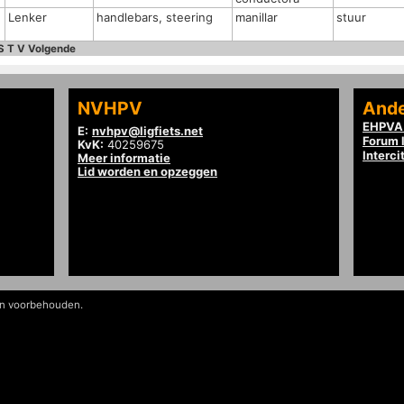
Lenker
handlebars, steering
manillar
stuur
S
T
V
Volgende
NVHPV
Ande
EHPVA 
E:
nvhpv@ligfiets.net
Forum l
KvK:
40259675
Interci
Meer informatie
Lid worden en opzeggen
en voorbehouden.