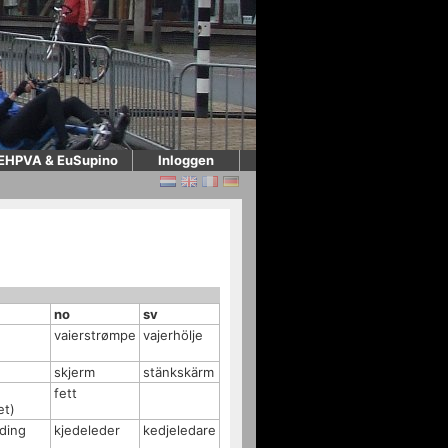
EHPVA & EuSupino
Inloggen
no
sv
vaierstrømpe
vajerhölje
skjerm
stänkskärm
fett
et)
iding
kjedeleder
kedjeledare