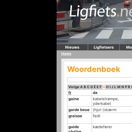
Nieuws
Ligfietsers
Ma
Home
Woordenboek
Vorige
A
B
C
D
É
E
F
G
H
I
J
L
M
N
P
R
fr
da
gaine
kabelstrømpe,
yderkabel
garde boue
(hjul-)skærm
graisse
fedt
guide
kædefører
chaîne