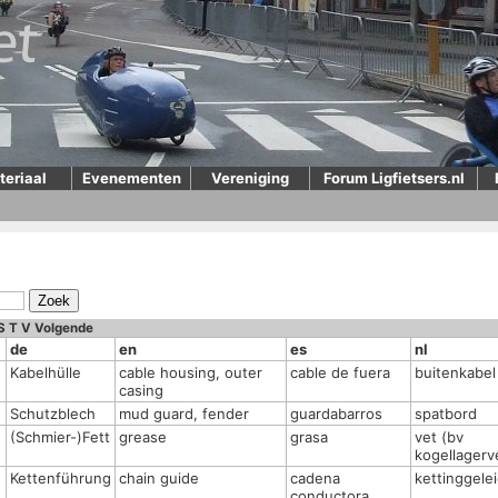
teriaal
Evenementen
Vereniging
Forum Ligfietsers.nl
S
T
V
Volgende
de
en
es
nl
Kabelhülle
cable housing, outer
cable de fuera
buitenkabel
casing
Schutzblech
mud guard, fender
guardabarros
spatbord
(Schmier-)Fett
grease
grasa
vet (bv
kogellagerv
Kettenführung
chain guide
cadena
kettinggele
conductora