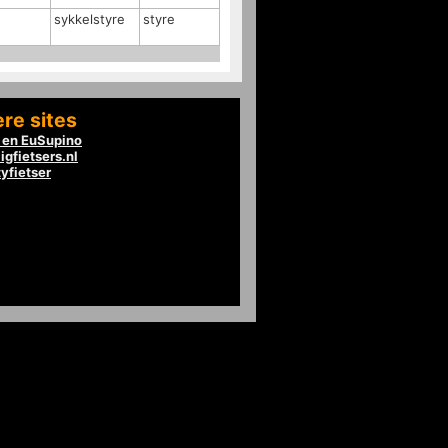
sykkelstyre
styre
re sites
en EuSupino
igfietsers.nl
tyfietser