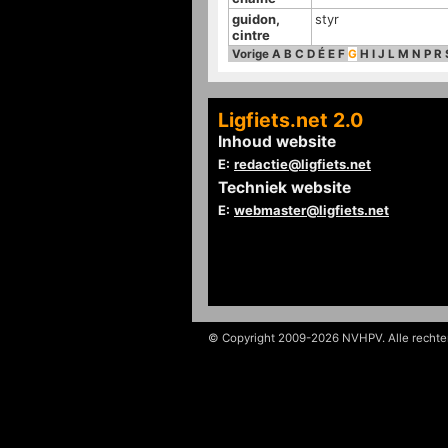
guidon,
styr
cintre
Vorige
A
B
C
D
É
E
F
G
H
I
J
L
M
N
P
R
Ligfiets.net 2.0
Inhoud website
E:
redactie@ligfiets.net
Techniek website
E:
webmaster@ligfiets.net
© Copyright 2009-2026 NVHPV. Alle recht