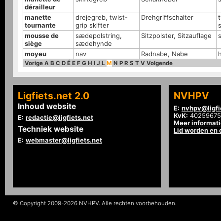
dérailleur
manette
drejegreb, twist-
Drehgriffschalter
t
tournante
grip skifter
s
mousse de
sædepolstring,
Sitzpolster, Sitzauflage
siège
sædehynde
moyeu
nav
Radnabe, Nabe
Vorige
A
B
C
D
É
E
F
G
H
I
J
L
M
N
P
R
S
T
V
Volgende
Ligfiets.net 2.0
NVHPV
Inhoud website
E:
nvhpv@ligfi
KvK:
40259675
E:
redactie@ligfiets.net
Meer informat
Techniek website
Lid worden en
E:
webmaster@ligfiets.net
© Copyright 2009-2026 NVHPV. Alle rechten voorbehouden.