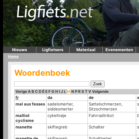
Nieuws
Ligfietsers
Materiaal
Evenementen
Home
Woordenboek
Vorige
A
B
C
D
É
E
F
G
H
I
J
L
M
N
P
R
S
T
V
Volgende
fr
da
de
mal aux fesses
sadelsmerter,
Sattelschmerzen,
siddesmerter
Sitzschmerzen
malliot
cykeltrøje
Fahrradtrikot
b
cyclisme
manette
skiftegreb
Schalter
s
manette de
skiftegreb
Schalthebel
s