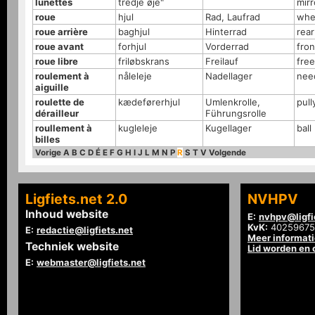
lunettes
tredje øje"
mirr
roue
hjul
Rad, Laufrad
whe
roue arrière
baghjul
Hinterrad
rea
roue avant
forhjul
Vorderrad
fro
roue libre
friløbskrans
Freilauf
fre
roulement à
nåleleje
Nadellager
nee
aiguille
roulette de
kædeførerhjul
Umlenkrolle,
pull
dérailleur
Führungsrolle
roullement à
kugleleje
Kugellager
ball
billes
Vorige
A
B
C
D
É
E
F
G
H
I
J
L
M
N
P
R
S
T
V
Volgende
Ligfiets.net 2.0
NVHPV
Inhoud website
E:
nvhpv@ligfi
KvK:
40259675
E:
redactie@ligfiets.net
Meer informat
Techniek website
Lid worden en
E:
webmaster@ligfiets.net