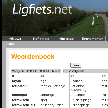
Nieuws
Ligfietsers
Materiaal
Evenementen
Home
Woordenboek
Vorige
A
B
C
D
É
E
F
G
H
I
J
L
M
N
P
R
S
T
V
Volgende
fr
da
de
en
rayon
eger
Speiche
spo
réflecteur
refleks, katteøje
Reflektor,
retr
Katzenauge
remorque
anhænger
Anhänger
trail
rétroviseur
spejl
(Rück-)Spiegel
mirr
rétroviseur-sur-
brillespejl, "det
Brillenspiegel
gla