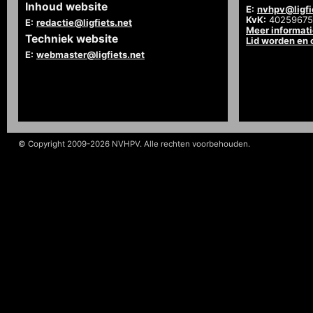
Inhoud website
E:
nvhpv@ligfi
KvK:
40259675
E:
redactie@ligfiets.net
Meer informat
Techniek website
Lid worden en
E:
webmaster@ligfiets.net
© Copyright 2009-2026 NVHPV. Alle rechten voorbehouden.