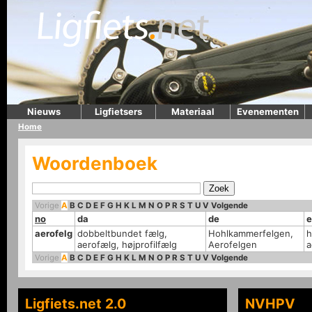
Nieuws
Ligfietsers
Materiaal
Evenementen
Home
Woordenboek
Vorige
A
B
C
D
E
F
G
H
K
L
M
N
O
P
R
S
T
U
V
Volgende
no
da
de
e
aerofelg
dobbeltbundet fælg,
Hohlkammerfelgen,
h
aerofælg, højprofilfælg
Aerofelgen
a
Vorige
A
B
C
D
E
F
G
H
K
L
M
N
O
P
R
S
T
U
V
Volgende
Ligfiets.net 2.0
NVHPV