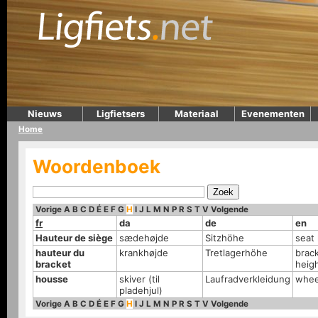
Nieuws
Ligfietsers
Materiaal
Evenementen
Home
Woordenboek
Vorige
A
B
C
D
É
E
F
G
H
I
J
L
M
N
P
R
S
T
V
Volgende
fr
da
de
en
Hauteur de siège
sædehøjde
Sitzhöhe
seat
hauteur du
krankhøjde
Tretlagerhöhe
brac
bracket
heig
housse
skiver (til
Laufradverkleidung
whee
pladehjul)
Vorige
A
B
C
D
É
E
F
G
H
I
J
L
M
N
P
R
S
T
V
Volgende