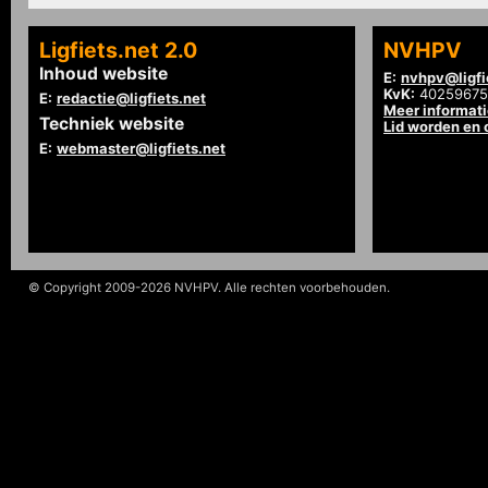
Ligfiets.net 2.0
NVHPV
Inhoud website
E:
nvhpv@ligfi
KvK:
40259675
E:
redactie@ligfiets.net
Meer informat
Techniek website
Lid worden en
E:
webmaster@ligfiets.net
© Copyright 2009-2026 NVHPV. Alle rechten voorbehouden.