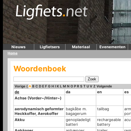
Nieuws
Ligfietsers
Materiaal
Evenementen
Home
Woordenboek
Vorige
(
A
B
C
D
E
F
G
H
I
K
L
M
N
O
P
R
S
T
U
V
Z
Volgende
de
da
en
es
Achse (Vorder~/Hinter~)
aerodynamisch geformter
bagkåbe m.
tailbag
arm
Heckkoffer, Aerokoffer
bagagerum
por
Akku
genopladeligt
rechargeable
acu
batteri
battery
Anhänger
anhænger
trailer
rem