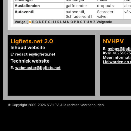
Ausfallenden
gaffelender
dropouts
aba
Autoventil
autoventil,
Schrader
vál
Schraderventil
valve
Vorige
(
A
B
C
D
E
F
G
H
I
K
L
M
N
O
P
R
S
T
U
V
Z
Volgende
Ligfiets.net 2.0
NVHPV
Inhoud website
E:
nvhpv@ligfi
KvK:
40259675
E:
redactie@ligfiets.net
Meer informat
Techniek website
Lid worden en
E:
webmaster@ligfiets.net
© Copyright 2009-2026 NVHPV. Alle rechten voorbehouden.