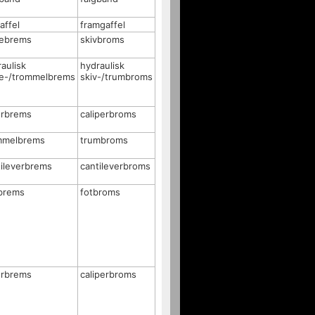
affel
framgaffel
vebrems
skivbroms
aulisk
hydraulisk
ve-/trommelbrems
skiv-/trumbroms
erbrems
caliperbroms
mmelbrems
trumbroms
tileverbrems
cantileverbroms
brems
fotbroms
erbrems
caliperbroms