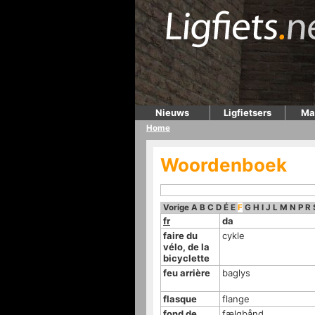
Nieuws
Ligfietsers
Ma
Home
Woordenboek
Vorige
A
B
C
D
É
E
F
G
H
I
J
L
M
N
P
R
fr
da
faire du
cykle
vélo, de la
bicyclette
feu arrière
baglys
flasque
flange
fond de
fælgbånd