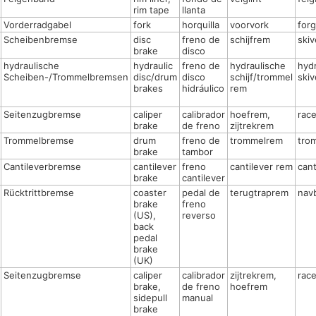
rim tape
llanta
Vorderradgabel
fork
horquilla
voorvork
forg
Scheibenbremse
disc
freno de
schijfrem
ski
brake
disco
hydraulische
hydraulic
freno de
hydraulische
hydr
Scheiben-/Trommelbremsen
disc/drum
disco
schijf/trommel
ski
brakes
hidráulico
rem
Seitenzugbremse
caliper
calibrador
hoefrem,
rac
brake
de freno
zijtrekrem
Trommelbremse
drum
freno de
trommelrem
tro
brake
tambor
Cantileverbremse
cantilever
freno
cantilever rem
can
brake
cantilever
Rücktrittbremse
coaster
pedal de
terugtraprem
nav
brake
freno
(US),
reverso
back
pedal
brake
(UK)
Seitenzugbremse
caliper
calibrador
zijtrekrem,
rac
brake,
de freno
hoefrem
sidepull
manual
brake