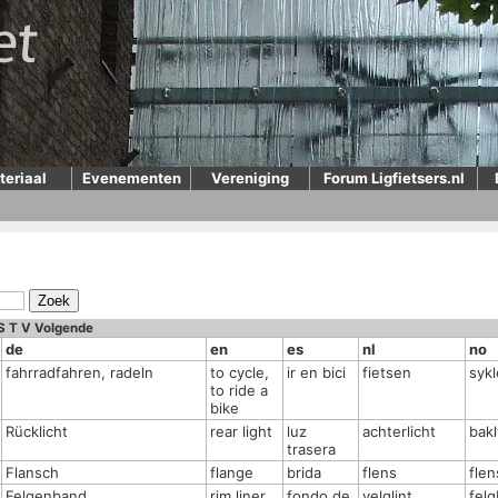
teriaal
Evenementen
Vereniging
Forum Ligfietsers.nl
S
T
V
Volgende
de
en
es
nl
no
fahrradfahren, radeln
to cycle,
ir en bici
fietsen
sykl
to ride a
bike
Rücklicht
rear light
luz
achterlicht
bakl
trasera
Flansch
flange
brida
flens
flen
Felgenband
rim liner,
fondo de
velglint
fel