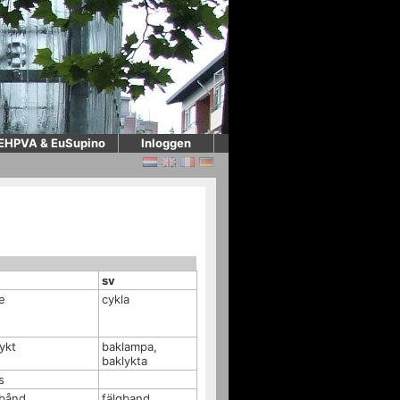
EHPVA & EuSupino
Inloggen
sv
e
cykla
ykt
baklampa,
baklykta
s
gbånd
fälgband