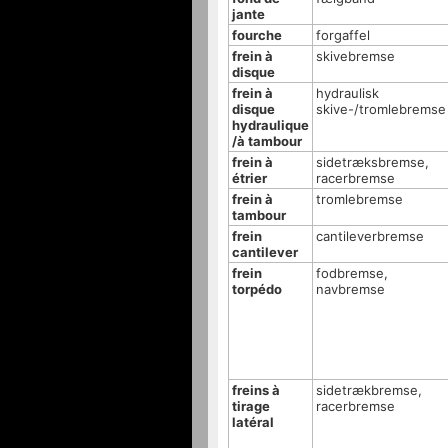
jante
fourche
forgaffel
frein à
skivebremse
disque
frein à
hydraulisk
disque
skive-/tromlebremse
hydraulique
/à tambour
frein à
sidetræksbremse,
étrier
racerbremse
frein à
tromlebremse
tambour
frein
cantileverbremse
cantilever
frein
fodbremse,
torpédo
navbremse
freins à
sidetrækbremse,
tirage
racerbremse
latéral