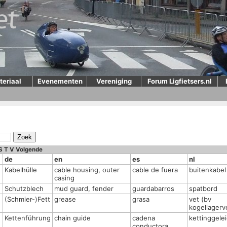
teriaal
Evenementen
Vereniging
Forum Ligfietsers.nl
S
T
V
Volgende
de
en
es
nl
Kabelhülle
cable housing, outer
cable de fuera
buitenkabel
casing
Schutzblech
mud guard, fender
guardabarros
spatbord
(Schmier-)Fett
grease
grasa
vet (bv
kogellagerv
Kettenführung
chain guide
cadena
kettinggele
conductora