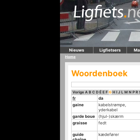
Nieuws
Ligfietsers
Ma
Home
Woordenboek
Vorige
A
B
C
D
É
E
F
G
H
I
J
L
M
N
P
R
fr
da
gaine
kabelstrømpe,
yderkabel
garde boue
(hjul-)skærm
graisse
fedt
guide
kædefører
chaîne