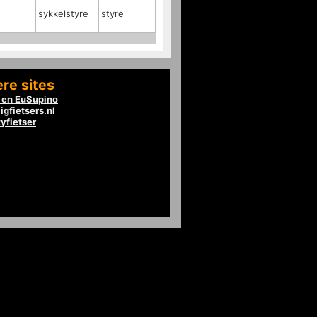
sykkelstyre
styre
re sites
en EuSupino
igfietsers.nl
tyfietser