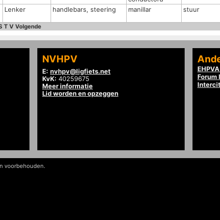
Lenker
handlebars, steering
manillar
stuur
S
T
V
Volgende
NVHPV
Ande
EHPVA 
E:
nvhpv@ligfiets.net
Forum l
KvK:
40259675
Interci
Meer informatie
Lid worden en opzeggen
en voorbehouden.