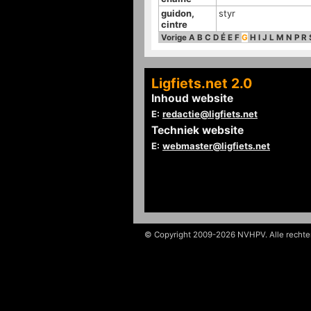
guidon,
styr
cintre
Vorige
A
B
C
D
É
E
F
G
H
I
J
L
M
N
P
R
Ligfiets.net 2.0
Inhoud website
E:
redactie@ligfiets.net
Techniek website
E:
webmaster@ligfiets.net
© Copyright 2009-2026 NVHPV. Alle recht