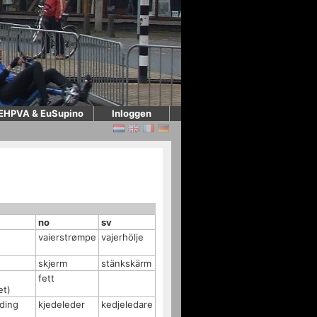
EHPVA & EuSupino
Inloggen
no
sv
vaierstrømpe
vajerhölje
skjerm
stänkskärm
fett
et)
iding
kjedeleder
kedjeledare