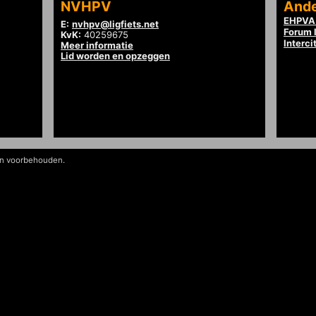
NVHPV
Ande
EHPVA 
E:
nvhpv@ligfiets.net
Forum l
KvK:
40259675
Interci
Meer informatie
Lid worden en opzeggen
en voorbehouden.