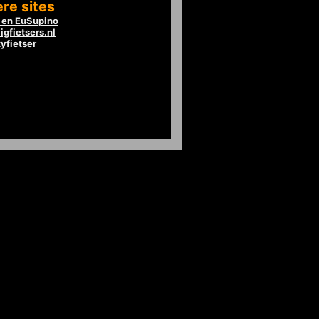
re sites
en EuSupino
igfietsers.nl
tyfietser