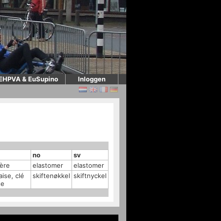
EHPVA & EuSupino
Inloggen
no
sv
ère
elastomer
elastomer
aise, clé
skiftenøkkel
skiftnyckel
te