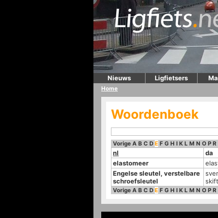
Nieuws
Ligfietsers
Ma
Home
Woordenboek
Vorige
A
B
C
D
E
F
G
H
I
K
L
M
N
O
P
R
nl
da
elastomeer
ela
Engelse sleutel, verstelbare
sve
schroefsleutel
skif
Vorige
A
B
C
D
E
F
G
H
I
K
L
M
N
O
P
R