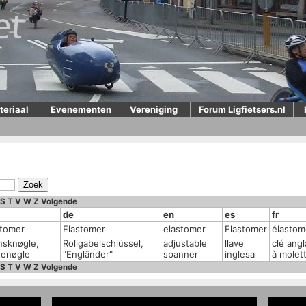
teriaal
Evenementen
Vereniging
Forum Ligfietsers.nl
S
T
V
W
Z
Volgende
de
en
es
fr
stomer
Elastomer
elastomer
Elastomer
élastom
nsknøgle,
Rollgabelschlüssel,
adjustable
llave
clé angl
tenøgle
"Engländer"
spanner
inglesa
à molet
S
T
V
W
Z
Volgende