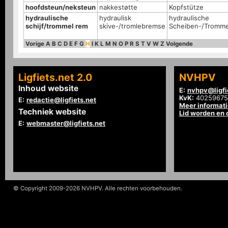
hoofdsteun/neksteun
nakkestøtte
Kopfstütze
hydraulische
hydraulisk
hydraulische
schijf/trommel rem
skive-/tromlebremse
Scheiben-/Tromm
Vorige
A
B
C
D
E
F
G
H
I
K
L
M
N
O
P
R
S
T
V
W
Z
Volgende
Ligfiets.net 2.0
NVHPV
Inhoud website
E:
nvhpv@ligfi
KvK:
40259675
E:
redactie@ligfiets.net
Meer informat
Techniek website
Lid worden en
E:
webmaster@ligfiets.net
© Copyright 2009-2026 NVHPV. Alle rechten voorbehouden.