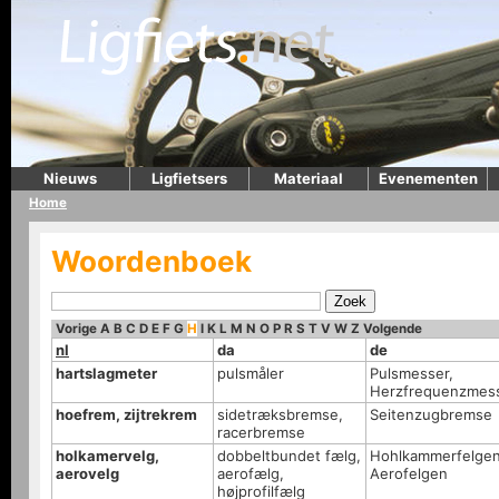
Nieuws
Ligfietsers
Materiaal
Evenementen
Home
Woordenboek
Vorige
A
B
C
D
E
F
G
H
I
K
L
M
N
O
P
R
S
T
V
W
Z
Volgende
nl
da
de
hartslagmeter
pulsmåler
Pulsmesser,
Herzfrequenzmes
hoefrem, zijtrekrem
sidetræksbremse,
Seitenzugbremse
racerbremse
holkamervelg,
dobbeltbundet fælg,
Hohlkammerfelgen
aerovelg
aerofælg,
Aerofelgen
højprofilfælg