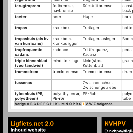
terugtraprem
fodbremse,
Rücktrittbremse
coast
navbremse
back 
toeter
horn
Hupe
horn
trapas
krankboks
Tretlager
botto
trapasbuis (als bv
krankbom,
Tretlagerausleger
Boom
van hurricane)
krankudligger
trapfrequentie,
kadence
Trittfrequenz,
pedal
cadans
Kadanz
triple binnenblad
mindste klinge
klein(st)es
grann
(voortandwiel)
Kettenblatt
trommelrem
tromlebremse
Trommelbremse
drum 
tussenas
Zwischenachse,
Zwischengetriebe
tyleenbuis (PE,
polyethylenrør,
PE-Rohr
polye
polyetheen)
PE-rør
tube
Vorige
A
B
C
D
E
F
G
H
I
K
L
M
N
O
P
R
S
T
V
W
Z
Volgende
Ligfiets.net 2.0
NVHPV
Inhoud website
E:
nvhpv@ligfi