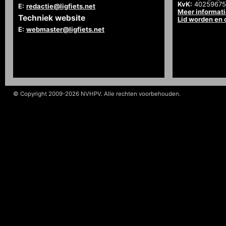
KvK:
40259675
E:
redactie@ligfiets.net
Meer informat
Techniek website
Lid worden en
E:
webmaster@ligfiets.net
© Copyright 2009-2026 NVHPV. Alle rechten voorbehouden.