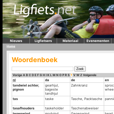
Nieuws
Ligfietsers
Materiaal
Evenementen
Home
Woordenboek
Vorige
A
B
C
D
E
F
G
H
I
K
L
M
N
O
P
R
S
T
V
W
Z
Volgende
nl
da
de
en
tandwiel achter,
gearhjul,
Zahnkranz
sproc
pignon
bageste
wheel
tandhjul
tas
taske
Tasche, Packtasche
panni
tasafhouders
taskeholder
Taschenabweiser
tegenwind
modvind
Gegenwind
head