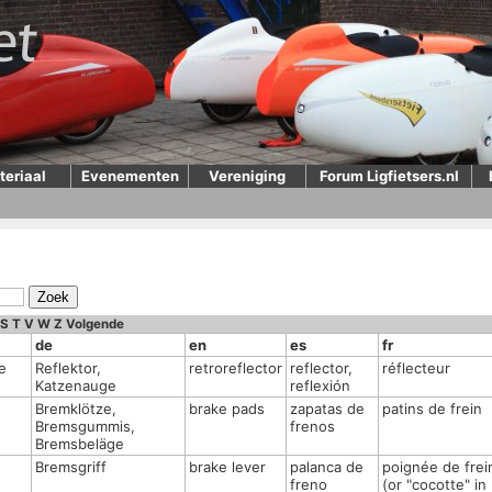
teriaal
Evenementen
Vereniging
Forum Ligfietsers.nl
S
T
V
W
Z
Volgende
de
en
es
fr
e
Reflektor,
retroreflector
reflector,
réflecteur
Katzenauge
reflexión
Bremklötze,
brake pads
zapatas de
patins de frein
Bremsgummis,
frenos
Bremsbeläge
Bremsgriff
brake lever
palanca de
poignée de frei
freno
(or "cocotte" in