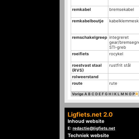
remkabel
bremsekabel
remkabelboutje
kabelklemmesk
remschakelgreep
integreret
gear/bremsegr
STI-greb
roeifiets
rocykel
roestvast staal
rustfrit stål
(RVS)
rolweerstand
route
rute
Vorige
A
B
C
D
E
F
G
H
I
K
L
M
N
O
P
R
Ligfiets.net 2.0
Inhoud website
E:
redactie@ligfiets.net
Techniek website