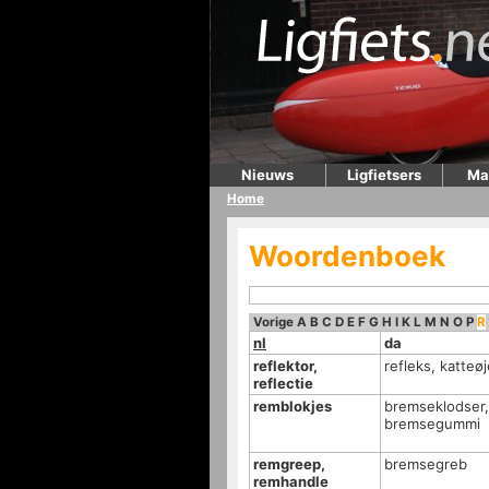
Nieuws
Ligfietsers
Ma
Home
Woordenboek
Vorige
A
B
C
D
E
F
G
H
I
K
L
M
N
O
P
R
nl
da
reflektor,
refleks, katteøj
reflectie
remblokjes
bremseklodser,
bremsegummi
remgreep,
bremsegreb
remhandle