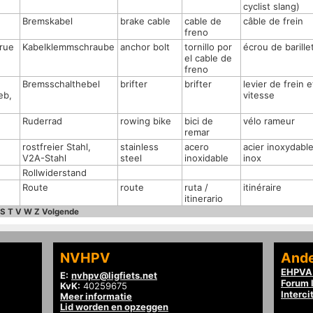
cyclist slang)
Bremskabel
brake cable
cable de
câble de frein
freno
rue
Kabelklemmschraube
anchor bolt
tornillo por
écrou de barille
el cable de
freno
Bremsschalthebel
brifter
brifter
levier de frein e
eb,
vitesse
Ruderrad
rowing bike
bici de
vélo rameur
remar
rostfreier Stahl,
stainless
acero
acier inoxydable
V2A-Stahl
steel
inoxidable
inox
Rollwiderstand
Route
route
ruta /
itinéraire
itinerario
S
T
V
W
Z
Volgende
NVHPV
Ande
EHPVA 
E:
nvhpv@ligfiets.net
Forum l
KvK:
40259675
Interci
Meer informatie
Lid worden en opzeggen