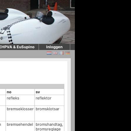
EHPVA & EuSupino
Inloggen
no
sv
refleks
reflektor
bremseklosser
bromsklotsar
n
bremsehendel
bromshandtag,
bromsreglage