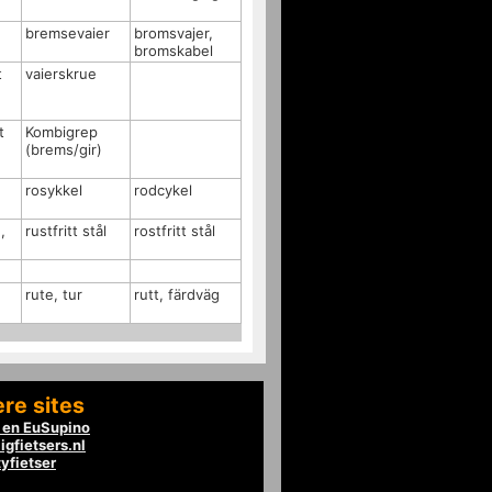
bremsevaier
bromsvajer,
bromskabel
t
vaierskrue
t
Kombigrep
(brems/gir)
rosykkel
rodcykel
,
rustfritt stål
rostfritt stål
rute, tur
rutt, färdväg
re sites
en EuSupino
igfietsers.nl
tyfietser