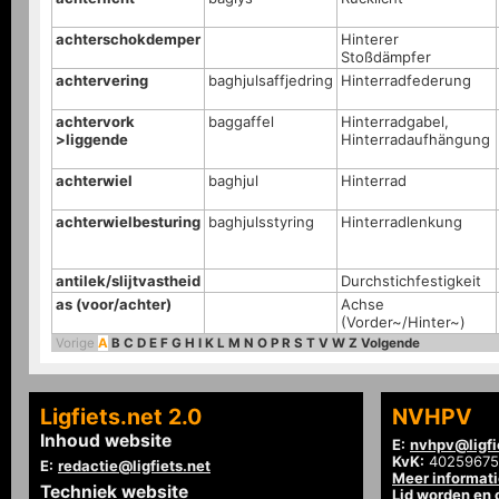
achterschokdemper
Hinterer
Stoßdämpfer
achtervering
baghjulsaffjedring
Hinterradfederung
achtervork
baggaffel
Hinterradgabel,
>liggende
Hinterradaufhängung
achterwiel
baghjul
Hinterrad
achterwielbesturing
baghjulsstyring
Hinterradlenkung
antilek/slijtvastheid
Durchstichfestigkeit
as (voor/achter)
Achse
(Vorder~/Hinter~)
Vorige
A
B
C
D
E
F
G
H
I
K
L
M
N
O
P
R
S
T
V
W
Z
Volgende
Ligfiets.net 2.0
NVHPV
Inhoud website
E:
nvhpv@ligfi
KvK:
40259675
E:
redactie@ligfiets.net
Meer informat
Techniek website
Lid worden en