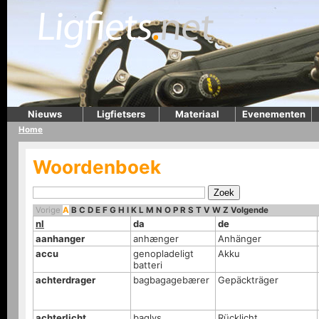
Nieuws
Ligfietsers
Materiaal
Evenementen
Home
Woordenboek
Vorige
A
B
C
D
E
F
G
H
I
K
L
M
N
O
P
R
S
T
V
W
Z
Volgende
nl
da
de
aanhanger
anhænger
Anhänger
accu
genopladeligt
Akku
batteri
achterdrager
bagbagagebærer
Gepäckträger
achterlicht
baglys
Rücklicht