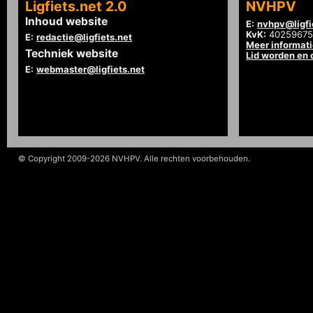
Ligfiets.net 2.0
NVHPV
Inhoud website
E:
nvhpv@ligfi
KvK:
40259675
E:
redactie@ligfiets.net
Meer informat
Techniek website
Lid worden en
E:
webmaster@ligfiets.net
© Copyright 2009-2026 NVHPV. Alle rechten voorbehouden.