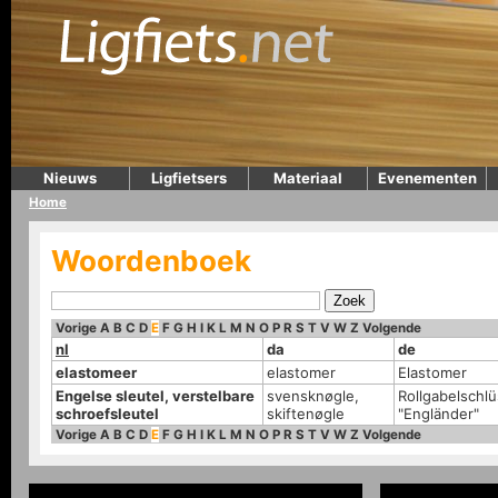
Nieuws
Ligfietsers
Materiaal
Evenementen
Home
Woordenboek
Vorige
A
B
C
D
E
F
G
H
I
K
L
M
N
O
P
R
S
T
V
W
Z
Volgende
nl
da
de
elastomeer
elastomer
Elastomer
Engelse sleutel, verstelbare
svensknøgle,
Rollgabelschlü
schroefsleutel
skiftenøgle
"Engländer"
Vorige
A
B
C
D
E
F
G
H
I
K
L
M
N
O
P
R
S
T
V
W
Z
Volgende