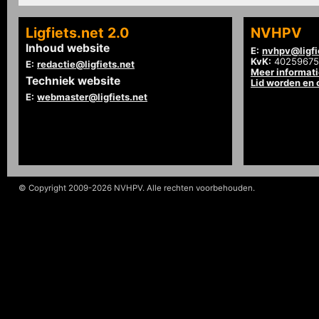
Ligfiets.net 2.0
NVHPV
Inhoud website
E:
nvhpv@ligfi
KvK:
40259675
E:
redactie@ligfiets.net
Meer informat
Techniek website
Lid worden en
E:
webmaster@ligfiets.net
© Copyright 2009-2026 NVHPV. Alle rechten voorbehouden.