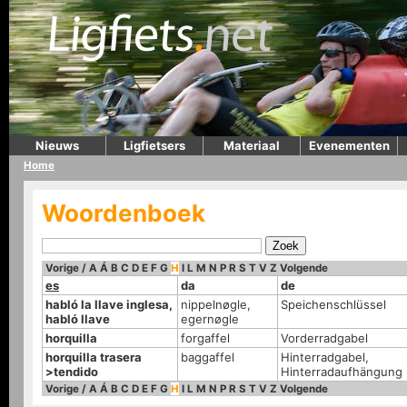
Nieuws
Ligfietsers
Materiaal
Evenementen
Home
Woordenboek
Vorige
/
A
Á
B
C
D
E
F
G
H
I
L
M
N
P
R
S
T
V
Z
Volgende
es
da
de
habló la llave inglesa,
nippelnøgle,
Speichenschlüssel
habló llave
egernøgle
horquilla
forgaffel
Vorderradgabel
horquilla trasera
baggaffel
Hinterradgabel,
>tendido
Hinterradaufhängung
Vorige
/
A
Á
B
C
D
E
F
G
H
I
L
M
N
P
R
S
T
V
Z
Volgende