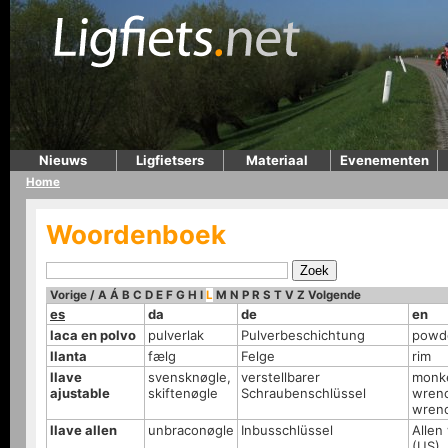
Nieuws
Ligfietsers
Materiaal
Evenementen
Home
Woordenboek
Vorige
/
A
Á
B
C
D
E
F
G
H
I
L
M
N
P
R
S
T
V
Z
Volgende
es
da
de
en
laca en polvo
pulverlak
Pulverbeschichtung
powde
llanta
fælg
Felge
rim
llave
svensknøgle,
verstellbarer
monk
ajustable
skiftenøgle
Schraubenschlüssel
wrenc
wren
llave allen
unbraconøgle
Inbusschlüssel
Allen
(US),