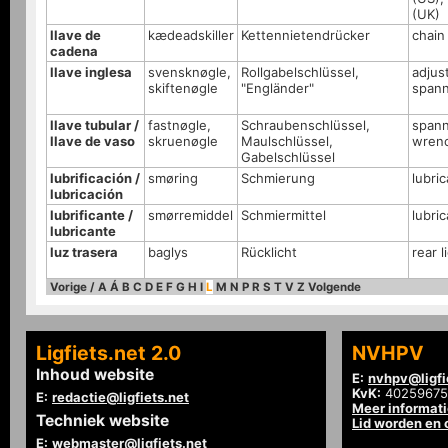
(UK)
llave de
kædeadskiller
Kettennietendrücker
chain
cadena
llave inglesa
svensknøgle,
Rollgabelschlüssel,
adjus
skiftenøgle
"Engländer"
span
llave tubular /
fastnøgle,
Schraubenschlüssel,
spann
llave de vaso
skruenøgle
Maulschlüssel,
wren
Gabelschlüssel
lubrificación /
smøring
Schmierung
lubric
lubricación
lubrificante /
smørremiddel
Schmiermittel
lubric
lubricante
luz trasera
baglys
Rücklicht
rear l
Vorige
/
A
Á
B
C
D
E
F
G
H
I
L
M
N
P
R
S
T
V
Z
Volgende
Ligfiets.net 2.0
NVHPV
Inhoud website
E:
nvhpv@ligfi
KvK:
40259675
E:
redactie@ligfiets.net
Meer informat
Techniek website
Lid worden en
E:
webmaster@ligfiets.net