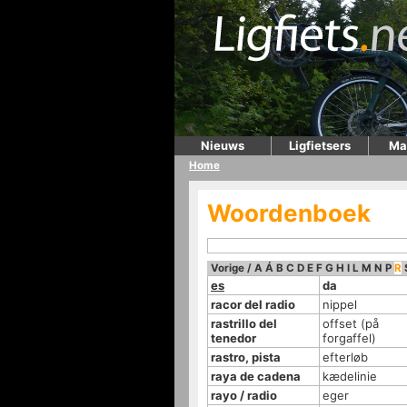
Nieuws
Ligfietsers
Ma
Home
Woordenboek
Vorige
/
A
Á
B
C
D
E
F
G
H
I
L
M
N
P
R
es
da
racor del radio
nippel
rastrillo del
offset (på
tenedor
forgaffel)
rastro, pista
efterløb
raya de cadena
kædelinie
rayo / radio
eger