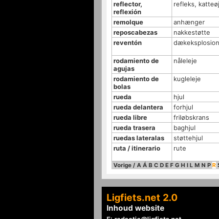
reflector,
refleks, katteø
reflexión
remolque
anhænger
reposcabezas
nakkestøtte
reventón
dækeksplosio
rodamiento de
nåleleje
agujas
rodamiento de
kugleleje
bolas
rueda
hjul
rueda delantera
forhjul
rueda libre
friløbskrans
rueda trasera
baghjul
ruedas lateralas
støttehjul
ruta / itinerario
rute
Vorige
/
A
Á
B
C
D
E
F
G
H
I
L
M
N
P
R
Ligfiets.net 2.0
Inhoud website