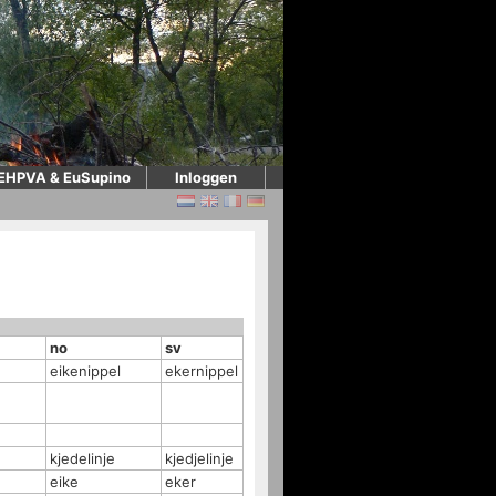
EHPVA & EuSupino
Inloggen
no
sv
eikenippel
ekernippel
kjedelinje
kjedjelinje
eike
eker