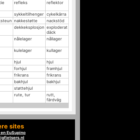
tie
refleks
reflektor
sykkeltilhenger
cykelkärra
ksteun
nakkestøtte
nackstöd
dekkeksplosjon
exploderat
däck
nålelager
nållager
kulelager
kullager
hjul
hjul
forhjul
framhjul
frikrans
frikrans
bakhjul
bakhjul
støttehjul
rute, tur
rutt,
färdväg
re sites
en EuSupino
igfietsers.nl