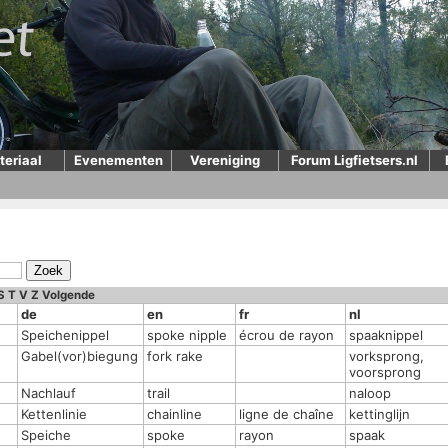
teriaal
Evenementen
Vereniging
Forum Ligfietsers.nl
S
T
V
Z
Volgende
de
en
fr
nl
Speichenippel
spoke nipple
écrou de rayon
spaaknippel
Gabel(vor)biegung
fork rake
vorksprong,
voorsprong
Nachlauf
trail
naloop
Kettenlinie
chainline
ligne de chaîne
kettinglijn
Speiche
spoke
rayon
spaak