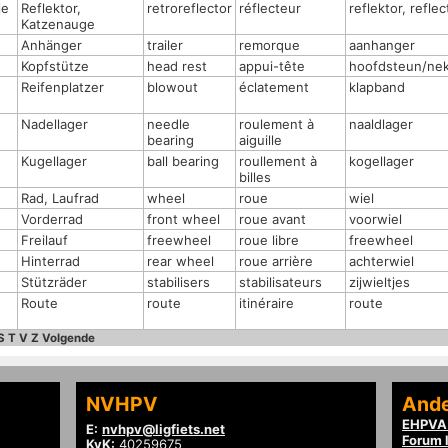
je
Reflektor,
retroreflector
réflecteur
reflektor, reflec
Katzenauge
Anhänger
trailer
remorque
aanhanger
Kopfstütze
head rest
appui-tête
hoofdsteun/ne
n
Reifenplatzer
blowout
éclatement
klapband
Nadellager
needle
roulement à
naaldlager
bearing
aiguille
Kugellager
ball bearing
roullement à
kogellager
billes
Rad, Laufrad
wheel
roue
wiel
Vorderrad
front wheel
roue avant
voorwiel
Freilauf
freewheel
roue libre
freewheel
Hinterrad
rear wheel
roue arrière
achterwiel
Stützräder
stabilisers
stabilisateurs
zijwieltjes
Route
route
itinéraire
route
S
T
V
Z
Volgende
NVHPV
Ande
EHPVA 
E:
nvhpv@ligfiets.net
Forum l
KvK:
40259675