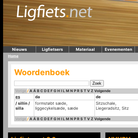
Nieuws
Ligfietsers
Materiaal
Evenementen
Home
Woordenboek
Vorige
/
A
Á
B
C
D
E
F
G
H
I
L
M
N
P
R
S
T
V
Z
Volgende
es
da
de
/ sillín /
formstøbt sæde,
Sitzschale,
silla
liggecykelsæde, sæde
Liegeradsitz, Sitz
Vorige
/
A
Á
B
C
D
E
F
G
H
I
L
M
N
P
R
S
T
V
Z
Volgende