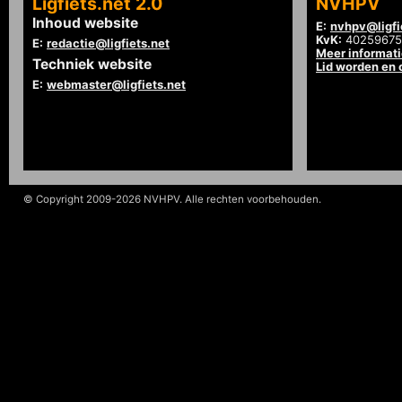
Ligfiets.net 2.0
NVHPV
Inhoud website
E:
nvhpv@ligfi
KvK:
40259675
E:
redactie@ligfiets.net
Meer informat
Techniek website
Lid worden en
E:
webmaster@ligfiets.net
© Copyright 2009-2026 NVHPV. Alle rechten voorbehouden.