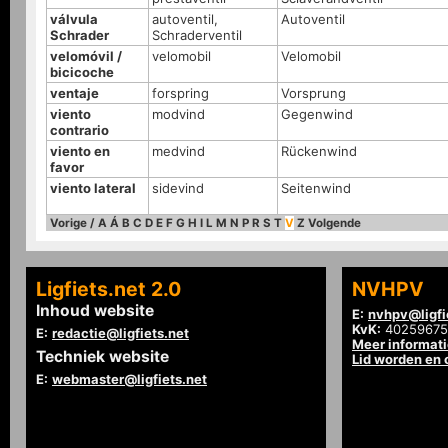
válvula
autoventil,
Autoventil
Schrader
Schraderventil
velomóvil /
velomobil
Velomobil
bicicoche
ventaje
forspring
Vorsprung
viento
modvind
Gegenwind
contrario
viento en
medvind
Rückenwind
favor
viento lateral
sidevind
Seitenwind
Vorige
/
A
Á
B
C
D
E
F
G
H
I
L
M
N
P
R
S
T
V
Z
Volgende
Ligfiets.net 2.0
NVHPV
Inhoud website
E:
nvhpv@ligfi
KvK:
40259675
E:
redactie@ligfiets.net
Meer informat
Techniek website
Lid worden en
E:
webmaster@ligfiets.net