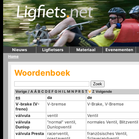
Nieuws
Ligfietsers
Materiaal
Evenementen
Home
Woordenboek
Vorige
/
A
Á
B
C
D
E
F
G
H
I
L
M
N
P
R
S
T
V
Z
Volgende
es
da
de
V-brake (V-
V-bremse
V-Brake, V-Bremse
freno)
válvula
ventil
Ventil
válvula
"normal" ventil,
normales Ventil, Blitzventil
Dunlop
Dunlopventil
válvula Presta
racerventil,
französisches Ventil,
prestaventil
Sclaverandventil