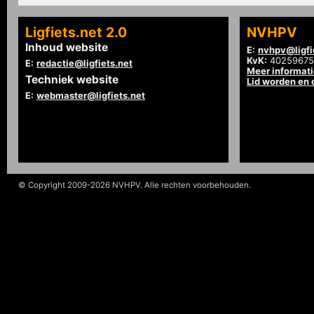
Ligfiets.net 2.0
NVHPV
Inhoud website
E:
nvhpv@ligfi
KvK:
40259675
E:
redactie@ligfiets.net
Meer informat
Techniek website
Lid worden en
E:
webmaster@ligfiets.net
© Copyright 2009-2026 NVHPV. Alle rechten voorbehouden.