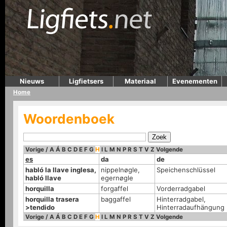
Nieuws
Ligfietsers
Materiaal
Evenementen
Home
Woordenboek
Vorige
/
A
Á
B
C
D
E
F
G
H
I
L
M
N
P
R
S
T
V
Z
Volgende
es
da
de
habló la llave inglesa,
nippelnøgle,
Speichenschlüssel
habló llave
egernøgle
horquilla
forgaffel
Vorderradgabel
horquilla trasera
baggaffel
Hinterradgabel,
>tendido
Hinterradaufhängung
Vorige
/
A
Á
B
C
D
E
F
G
H
I
L
M
N
P
R
S
T
V
Z
Volgende