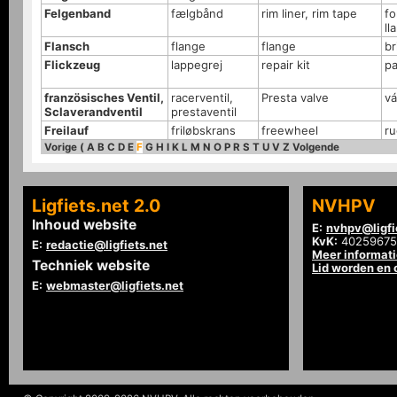
Felgenband
fælgbånd
rim liner, rim tape
f
ll
Flansch
flange
flange
br
Flickzeug
lappegrej
repair kit
pa
französisches Ventil,
racerventil,
Presta valve
vá
Sclaverandventil
prestaventil
Freilauf
friløbskrans
freewheel
ru
Vorige
(
A
B
C
D
E
F
G
H
I
K
L
M
N
O
P
R
S
T
U
V
Z
Volgende
Ligfiets.net 2.0
NVHPV
Inhoud website
E:
nvhpv@ligfi
KvK:
40259675
E:
redactie@ligfiets.net
Meer informat
Techniek website
Lid worden en
E:
webmaster@ligfiets.net