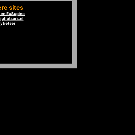
re sites
en EuSupino
igfietsers.nl
tyfietser