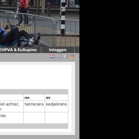
EHPVA & EuSupino
Inloggen
no
sv
el achter,
tannkrans
kedjekrans
n
nas