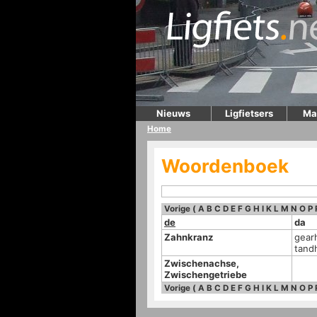
Nieuws
Ligfietsers
Ma
Home
Woordenboek
Vorige
(
A
B
C
D
E
F
G
H
I
K
L
M
N
O
P
de
da
Zahnkranz
gear
tandh
Zwischenachse,
Zwischengetriebe
Vorige
(
A
B
C
D
E
F
G
H
I
K
L
M
N
O
P