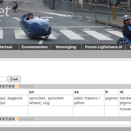
teriaal
Evenementen
Vereniging
Forum Ligfietsers.nl
R
S
T
U
V
Z
Volgende
en
es
fr
nl
hjul, bageste
sprocket, sprocket
plato trasero /
pignon
tandwi
jul
wheel, cog
piñon
pigno
tusse
R
S
T
U
V
Z
Volgende