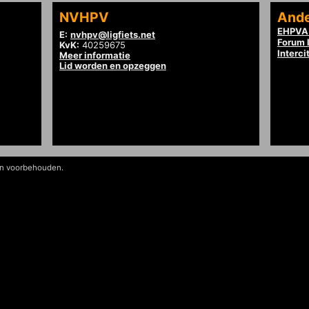
NVHPV
Ande
EHPVA 
E:
nvhpv@ligfiets.net
Forum l
KvK:
40259675
Interci
Meer informatie
Lid worden en opzeggen
en voorbehouden.