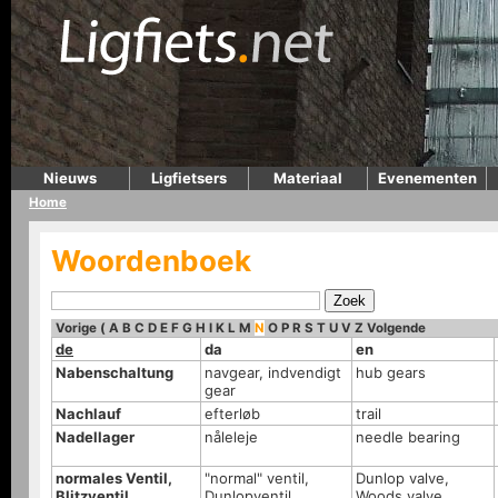
Nieuws
Ligfietsers
Materiaal
Evenementen
Home
Woordenboek
Vorige
(
A
B
C
D
E
F
G
H
I
K
L
M
N
O
P
R
S
T
U
V
Z
Volgende
de
da
en
Nabenschaltung
navgear, indvendigt
hub gears
gear
Nachlauf
efterløb
trail
Nadellager
nåleleje
needle bearing
normales Ventil,
"normal" ventil,
Dunlop valve,
Blitzventil
Dunlopventil
Woods valve