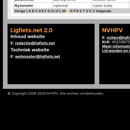
Nylonrohr
nylonrør
nylon tube
Vorige
(
A
B
C
D
E
F
G
H
I
K
L
M
N
O
P
R
S
T
U
V
Z
Volgende
Ligfiets.net 2.0
NVHPV
Inhoud website
E:
nvhpv@ligfi
KvK:
40259675
E:
redactie@ligfiets.net
Meer informat
Techniek website
Lid worden en
E:
webmaster@ligfiets.net
© Copyright 2009-2026 NVHPV. Alle rechten voorbehouden.