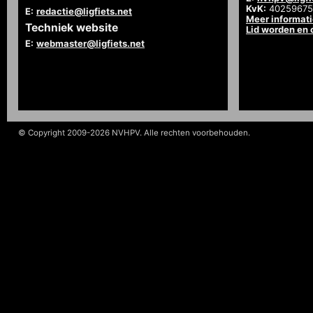
KvK:
40259675
E:
redactie@ligfiets.net
Meer informat
Techniek website
Lid worden en
E:
webmaster@ligfiets.net
© Copyright 2009-2026 NVHPV. Alle rechten voorbehouden.