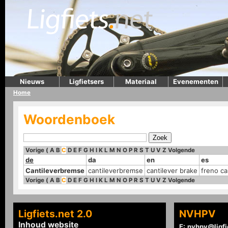
Nieuws
Ligfietsers
Materiaal
Evenementen
Home
Woordenboek
Vorige
(
A
B
C
D
E
F
G
H
I
K
L
M
N
O
P
R
S
T
U
V
Z
Volgende
de
da
en
es
Cantileverbremse
cantileverbremse
cantilever brake
freno ca
Vorige
(
A
B
C
D
E
F
G
H
I
K
L
M
N
O
P
R
S
T
U
V
Z
Volgende
Ligfiets.net 2.0
NVHPV
Inhoud website
E:
nvhpv@ligfi