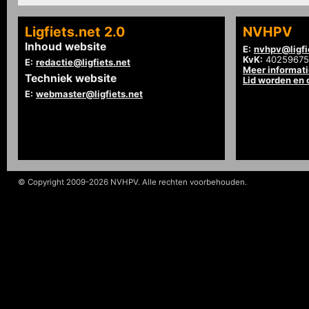
Ligfiets.net 2.0
NVHPV
Inhoud website
E:
nvhpv@ligfi
KvK:
40259675
E:
redactie@ligfiets.net
Meer informat
Techniek website
Lid worden en
E:
webmaster@ligfiets.net
© Copyright 2009-2026 NVHPV. Alle rechten voorbehouden.