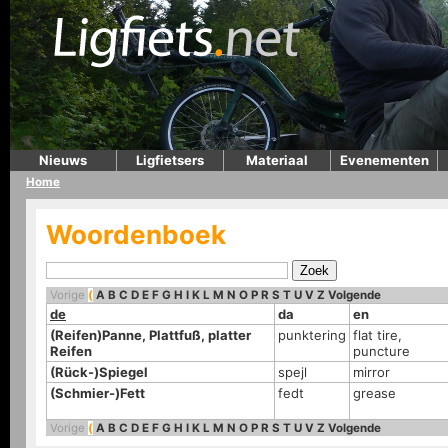
Nieuws
Ligfietsers
Materiaal
Evenementen
Home
Woordenboek
Vorige
(
A
B
C
D
E
F
G
H
I
K
L
M
N
O
P
R
S
T
U
V
Z
Volgende
de
da
en
(Reifen)Panne, Plattfuß, platter
punktering
flat tire,
Reifen
puncture
(Rück-)Spiegel
spejl
mirror
(Schmier-)Fett
fedt
grease
Vorige
(
A
B
C
D
E
F
G
H
I
K
L
M
N
O
P
R
S
T
U
V
Z
Volgende