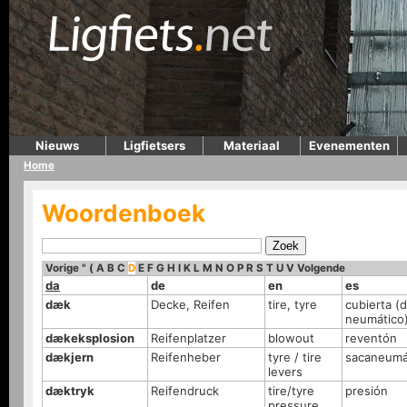
Nieuws
Ligfietsers
Materiaal
Evenementen
Home
Woordenboek
Vorige
"
(
A
B
C
D
E
F
G
H
I
K
L
M
N
O
P
R
S
T
U
V
Volgende
da
de
en
es
dæk
Decke, Reifen
tire, tyre
cubierta (
neumático
dækeksplosion
Reifenplatzer
blowout
reventón
dækjern
Reifenheber
tyre / tire
sacaneumá
levers
dæktryk
Reifendruck
tire/tyre
presión
pressure