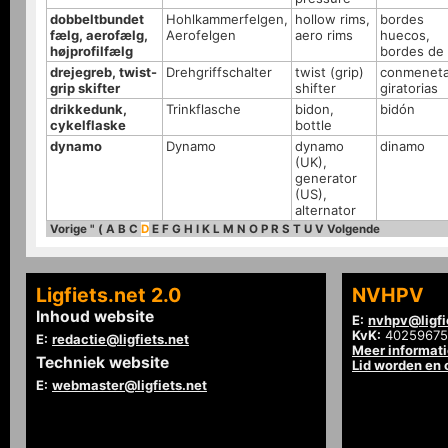
dobbeltbundet
Hohlkammerfelgen,
hollow rims,
bordes
fælg, aerofælg,
Aerofelgen
aero rims
huecos,
højprofilfælg
bordes de
drejegreb, twist-
Drehgriffschalter
twist (grip)
conmenet
grip skifter
shifter
giratorias
drikkedunk,
Trinkflasche
bidon,
bidón
cykelflaske
bottle
dynamo
Dynamo
dynamo
dinamo
(UK),
generator
(US),
alternator
Vorige
"
(
A
B
C
D
E
F
G
H
I
K
L
M
N
O
P
R
S
T
U
V
Volgende
Ligfiets.net 2.0
NVHPV
Inhoud website
E:
nvhpv@ligfi
KvK:
40259675
E:
redactie@ligfiets.net
Meer informat
Techniek website
Lid worden en
E:
webmaster@ligfiets.net