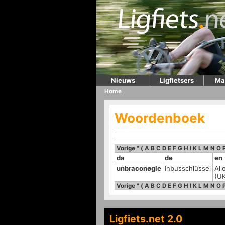
Nieuws
Ligfietsers
Ma
Home
Woordenboek
Vorige
"
(
A
B
C
D
E
F
G
H
I
K
L
M
N
O
da
de
en
unbraconøgle
Inbusschlüssel
All
(UK
Vorige
"
(
A
B
C
D
E
F
G
H
I
K
L
M
N
O
Ligfiets.net 2.0