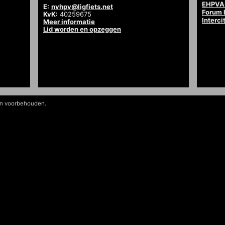
EHPVA 
E:
nvhpv@ligfiets.net
Forum l
KvK:
40259675
Interci
Meer informatie
Lid worden en opzeggen
en voorbehouden.