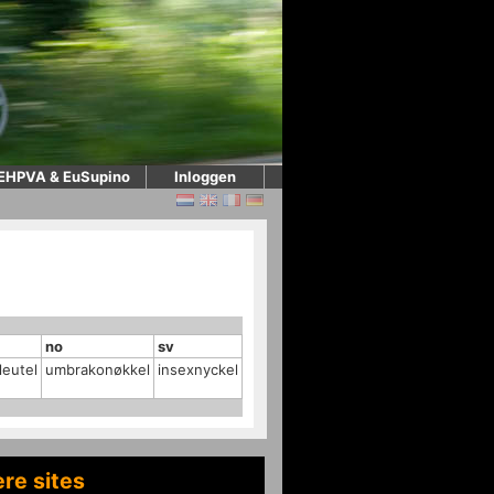
EHPVA & EuSupino
Inloggen
no
sv
leutel
umbrakonøkkel
insexnyckel
re sites