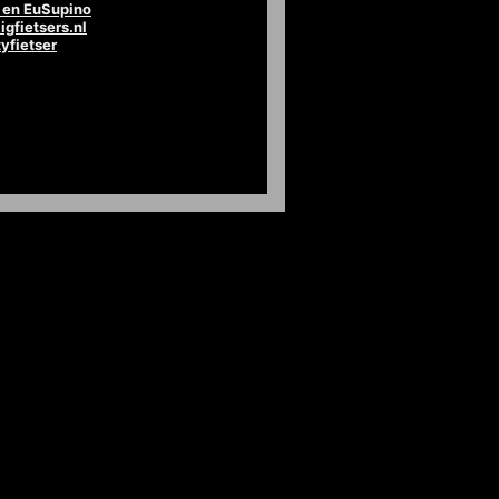
en EuSupino
igfietsers.nl
tyfietser