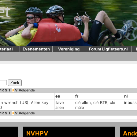
teriaal
Evenementen
Vereniging
Forum Ligfietsers.nl
P
R
S
T
U
V
Volgende
es
fr
nl
en wrench (US), Allen key
llave
clé allen, clé BTR, clé
inbuss
)
allen
mâle
P
R
S
T
U
V
Volgende
NVHPV
Ande