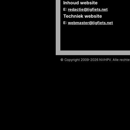
Inhoud website
E:
redactie@ligfiets.net
Techniek website
E:
webmaster@ligfiets.net
© Copyright 2009-2026 NVHPV. Alle recht