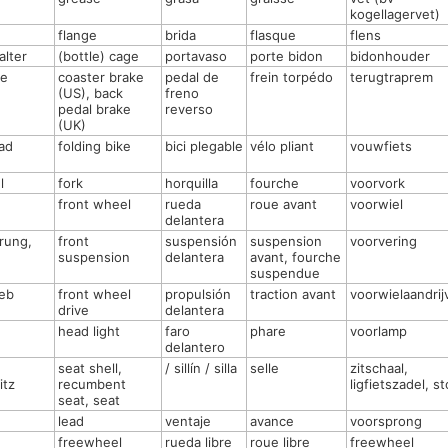
kogellagervet)
flange
brida
flasque
flens
alter
(bottle) cage
portavaso
porte bidon
bidonhouder
se
coaster brake
pedal de
frein torpédo
terugtraprem
(US), back
freno
pedal brake
reverso
(UK)
rad
folding bike
bici plegable
vélo pliant
vouwfiets
l
fork
horquilla
fourche
voorvork
front wheel
rueda
roue avant
voorwiel
delantera
rung,
front
suspensión
suspension
voorvering
suspension
delantera
avant, fourche
suspendue
ieb
front wheel
propulsión
traction avant
voorwielaandrij
drive
delantera
head light
faro
phare
voorlamp
delantero
seat shell,
/ sillín / silla
selle
zitschaal,
itz
recumbent
ligfietszadel, st
seat, seat
lead
ventaje
avance
voorsprong
freewheel
rueda libre
roue libre
freewheel