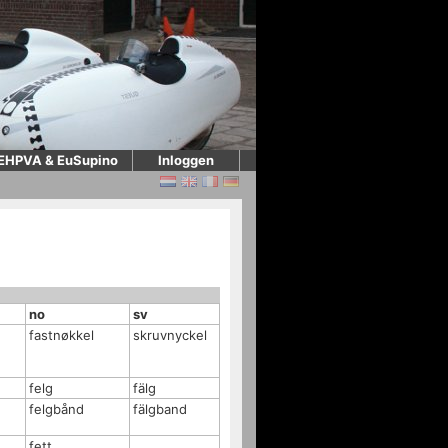
EHPVA & EuSupino
Inloggen
no
sv
fastnøkkel
skruvnyckel
felg
fälg
felgbånd
fälgband
fett