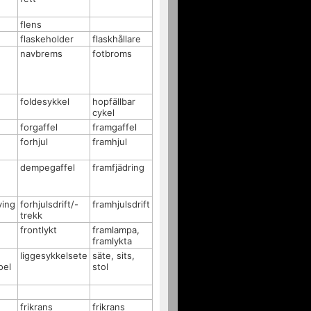
flens
flaskeholder
flaskhållare
navbrems
fotbroms
foldesykkel
hopfällbar
cykel
forgaffel
framgaffel
forhjul
framhjul
dempegaffel
framfjädring
ving
forhjulsdrift/-
framhjulsdrift
trekk
frontlykt
framlampa,
framlykta
liggesykkelsete
säte, sits,
oel
stol
frikrans
frikrans