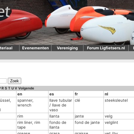
teriaal
Evenementen
Vereniging
Forum Ligfietsers.nl
P
R
S
T
U
V
Volgende
en
es
fr
nl
üssel,
spanner,
llave tubular
clé
steeksleutel
wrench
/ llave de
l
vaso
rim
llanta
jante
velg
rim liner, rim
fondo de
fond de jante
velglint
tape
llanta
grease
grasa
graisse
vet (bv