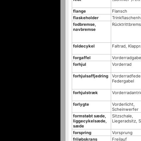
flange
Flansch
flaskeholder
Trinkflaschenh
fodbremse,
Rücktrittbrem
navbremse
foldecykel
Faltrad, Klapp
forgaffel
Vorderradgabe
forhjul
Vorderrad
forhjulsaffjedring
Vorderradfede
Federgabel
forhjulstræk
Vorderradantr
forlygte
Vorderlicht,
Scheinwerfer
formstøbt sæde,
Sitzschale,
liggecykelsæde,
Liegeradsitz, S
sæde
forspring
Vorsprung
friløbskrans
Freilauf