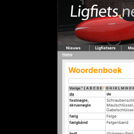
Nieuws
Ligfietsers
Ma
Home
Woordenboek
Vorige
"
(
A
B
C
D
E
F
G
H
I
K
L
M
N
O
da
de
fastnøgle,
Schraubenschl
skruenøgle
Maulschlüssel,
Gabelschlüsse
fælg
Felge
fælgbånd
Felgenband
fedt
(Schmier-)Fett