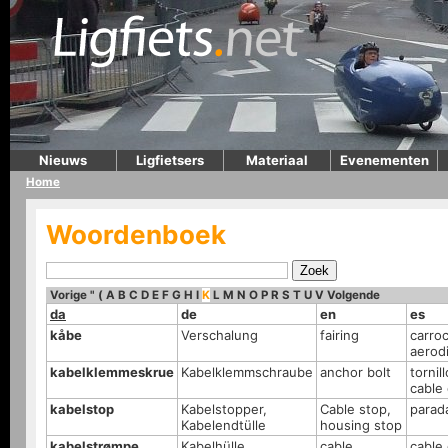
Nieuws
Ligfietsers
Materiaal
Evenementen
Home
Woordenboek
Vorige
"
(
A
B
C
D
E
F
G
H
I
K
L
M
N
O
P
R
S
T
U
V
Volgende
da
de
en
es
kåbe
Verschalung
fairing
carroc
aerod
kabelklemmeskrue
Kabelklemmschraube
anchor bolt
tornil
cable
kabelstop
Kabelstopper,
Cable stop,
parad
Kabelendtülle
housing stop
kabelstrømpe,
Kabelhülle
cable
cable