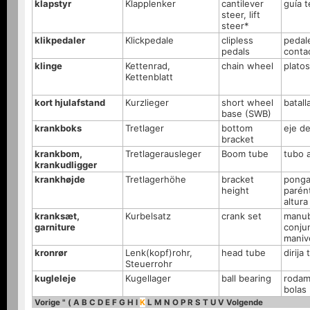
klapstyr
Klapplenker
cantilever
guía t
steer, lift
steer*
klikpedaler
Klickpedale
clipless
pedal
pedals
conta
klinge
Kettenrad,
chain wheel
platos
Kettenblatt
kort hjulafstand
Kurzlieger
short wheel
batall
base (SWB)
krankboks
Tretlager
bottom
eje de
bracket
krankbom,
Tretlagerausleger
Boom tube
tubo 
krankudligger
krankhøjde
Tretlagerhöhe
bracket
ponga
height
parént
altura
kranksæt,
Kurbelsatz
crank set
manub
garniture
conju
maniv
kronrør
Lenk(kopf)rohr,
head tube
dirija
Steuerrohr
kugleleje
Kugellager
ball bearing
rodam
bolas
Vorige
"
(
A
B
C
D
E
F
G
H
I
K
L
M
N
O
P
R
S
T
U
V
Volgende