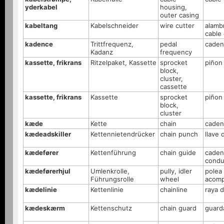
yderkabel
housing,
outer casing
kabeltang
Kabelschneider
wire cutter
alamb
cable
kadence
Trittfrequenz,
pedal
caden
Kadanz
frequency
kassette, frikrans
Ritzelpaket, Kassette
sprocket
piñon
block,
cluster,
cassette
kassette, frikrans
Kassette
sprocket
piñon 
block,
cluster
kæde
Kette
chain
caden
kædeadskiller
Kettennietendrücker
chain punch
llave
kædefører
Kettenführung
chain guide
caden
condu
kædeførerhjul
Umlenkrolle,
pully, idler
polea
Führungsrolle
wheel
acomp
kædelinie
Kettenlinie
chainline
raya 
kædeskærm
Kettenschutz
chain guard
guard