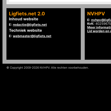
Ligfiets.net 2.0
NVHPV
Inhoud website
E:
nvhpv@ligfi
KvK:
40259675
E:
redactie@ligfiets.net
Meer informat
Techniek website
Lid worden en
E:
webmaster@ligfiets.net
© Copyright 2009-2026 NVHPV. Alle rechten voorbehouden.