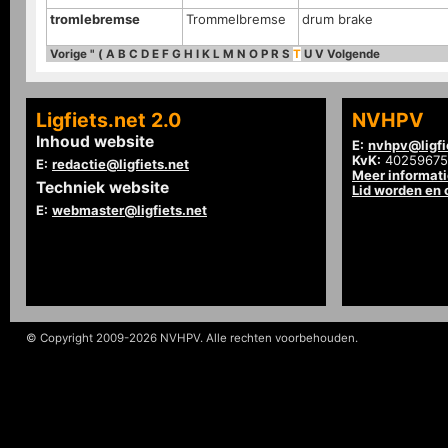
tromlebremse
Trommelbremse
drum brake
Vorige
"
(
A
B
C
D
E
F
G
H
I
K
L
M
N
O
P
R
S
T
U
V
Volgende
Ligfiets.net 2.0
NVHPV
Inhoud website
E:
nvhpv@ligfi
KvK:
40259675
E:
redactie@ligfiets.net
Meer informat
Techniek website
Lid worden en
E:
webmaster@ligfiets.net
© Copyright 2009-2026 NVHPV. Alle rechten voorbehouden.