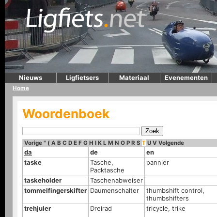
Nieuws
Ligfietsers
Materiaal
Evenementen
Home
Woordenboek
Vorige
"
(
A
B
C
D
E
F
G
H
I
K
L
M
N
O
P
R
S
T
U
V
Volgende
da
de
en
taske
Tasche,
pannier
Packtasche
taskeholder
Taschenabweiser
tommelfingerskifter
Daumenschalter
thumbshift control,
thumbshifters
trehjuler
Dreirad
tricycle, trike