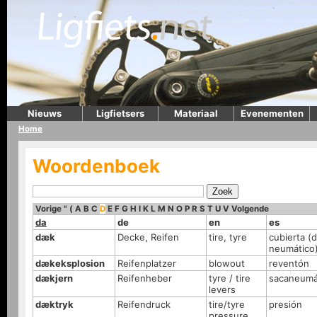
Nieuws
Ligfietsers
Materiaal
Evenementen
Home
Woordenboek
Vorige
"
(
A
B
C
D
E
F
G
H
I
K
L
M
N
O
P
R
S
T
U
V
Volgende
da
de
en
es
dæk
Decke, Reifen
tire, tyre
cubierta (
neumático
dækeksplosion
Reifenplatzer
blowout
reventón
dækjern
Reifenheber
tyre / tire
sacaneumá
levers
dæktryk
Reifendruck
tire/tyre
presión
pressure