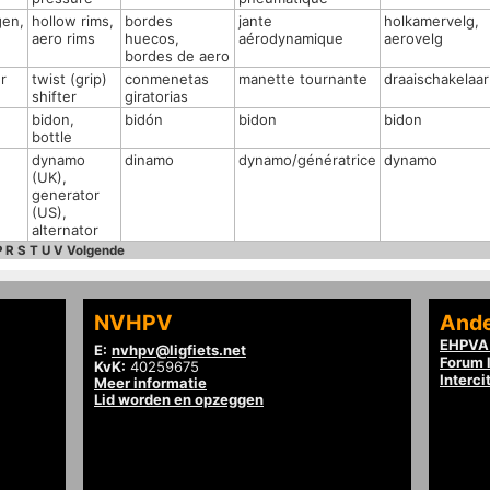
gen,
hollow rims,
bordes
jante
holkamervelg,
aero rims
huecos,
aérodynamique
aerovelg
bordes de aero
r
twist (grip)
conmenetas
manette tournante
draaischakelaar
shifter
giratorias
bidon,
bidón
bidon
bidon
bottle
dynamo
dinamo
dynamo/génératrice
dynamo
(UK),
generator
(US),
alternator
P
R
S
T
U
V
Volgende
NVHPV
Ande
EHPVA 
E:
nvhpv@ligfiets.net
Forum l
KvK:
40259675
Interci
Meer informatie
Lid worden en opzeggen