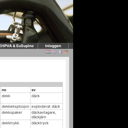
EHPVA & EuSupino
Inloggen
no
sv
dekk
däck
dekkeksplosjon
exploderat däck
dekkspaker
däckavtagare,
däckjärn
dekktrykk
däcktryck