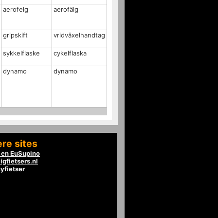
aerofelg
aerofälg
gripskift
vridväxelhandtag
sykkelflaske
cykelflaska
dynamo
dynamo
re sites
en EuSupino
igfietsers.nl
tyfietser