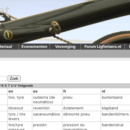
teriaal
Evenementen
Vereniging
Forum Ligfietsers.nl
P
R
S
T
U
V
Volgende
en
es
fr
nl
tire, tyre
cubierta (de
pneu
buitenband
neumático)
blowout
reventón
éclatement
klapband
tyre / tire
sacaneumátios
démonte pneu
bandenlichters
levers
tire/tyre
presión
pression du
bandendruk
pressure
pneumatique