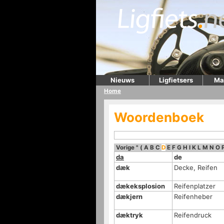
Nieuws
Ligfietsers
Ma
Home
Woordenboek
Vorige
"
(
A
B
C
D
E
F
G
H
I
K
L
M
N
O
da
de
dæk
Decke, Reifen
dækeksplosion
Reifenplatzer
dækjern
Reifenheber
dæktryk
Reifendruck