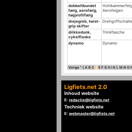
dobbeltbundet
Hohlkammerfel
fælg, aerofælg,
Aerofelgen
højprofilfælg
drejegreb, twist-
Drehgriffschalte
grip skifter
drikkedunk,
Trinkflasche
cykelflaske
dynamo
Dynamo
Vorige
"
(
A
B
C
D
E
F
G
H
I
K
L
M
N
O
Ligfiets.net 2.0
Inhoud website
E:
redactie@ligfiets.net
Techniek website
E:
webmaster@ligfiets.net