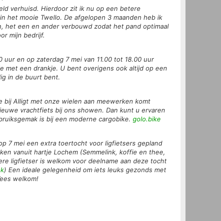
eld verhuisd. Hierdoor zit ik nu op een betere
 in het mooie Twello. De afgelopen 3 maanden heb ik
n, het een en ander verbouwd zodat het pand optimaal
r mijn bedrijf.
0 uur en op zaterdag 7 mei van 11.00 tot 18.00 uur
met een drankje. U bent overigens ook altijd op een
g in de buurt bent.
e bij Alligt met onze wielen aan meewerken komt
euwe vrachtfiets bij ons showen. Dan kunt u ervaren
bruiksgemak is bij een moderne cargobike.
golo.bike
op 7 mei een extra toertocht voor ligfietsers gepland
ekken vanuit hartje Lochem (Semmelink, koffie en thee,
ere ligfietser is welkom voor deelname aan deze tocht
nk
) Een ideale gelegenheid om iets leuks gezonds met
Wees welkom!