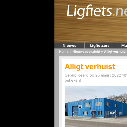
Nieuws
Ligfietsers
Ma
Home
»
Nieuwsoverzicht
»
Alligt verhuist
Alligt verhuist
Gepubliceerd op 25 maart 2022 18:
bekeken)