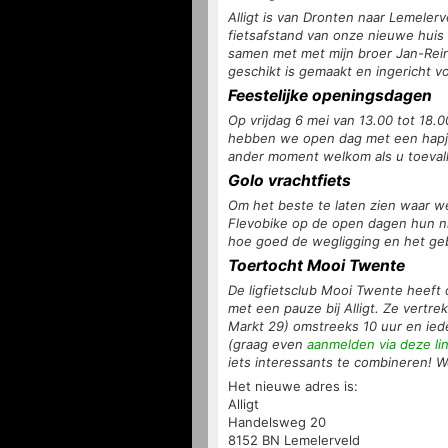
Alligt is van Dronten naar Lemelerv
fietsafstand van onze nieuwe huis
samen met met mijn broer Jan-Rei
geschikt is gemaakt en ingericht voo
Feestelijke openingsdagen
Op vrijdag 6 mei van 13.00 tot 18.0
hebben we open dag met een hapje 
ander moment welkom als u toevalli
Golo vrachtfiets
Om het beste te laten zien waar w
Flevobike op de open dagen hun ni
hoe goed de wegligging en het ge
Toertocht Mooi Twente
De ligfietsclub Mooi Twente heeft 
met een pauze bij Alligt. Ze vertr
Markt 29) omstreeks 10 uur en ied
(graag even
aanmelden via deze li
iets interessants te combineren! 
Het nieuwe adres is:
Alligt
Handelsweg 20
8152 BN Lemelerveld