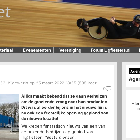
teriaal
Evenementen
Vereniging
Forum Ligfietsers.nl
Agen
Age
53, bijgewerkt op 25 maart 2022 18:55 (595 keer
0
Alligt maakt bekend dat ze gaan verhuizen
om de groeiende vraag naar hun producten.
Hier
Dit was al eerder bij ons in het nieuws. Er is
i
nu ook een feestelijke opening gepland van
de nieuwe locatie!
We kregen fantastisch nieuws van een van
de bekende bedrijven op gebied van
(lig)fietsen:
"Beste mensen,