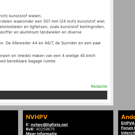
ch) kunststof wielen.
rdelen waaronder een 507 mm (24 inch) kunststof wiel.
omobielen en ligfietsen, zoals kunststof kettingrollen,
ukoffer en aluminium tandwielen en diverse
n. De Alleweder A4 en A6/7, de Sunrider en een paar
erpen en (mede) maken van een 4 wielige 45 km/h
goed bereikbare bagage ruimte.
Redactie
NVHPV
Ande
EHPVA 
E:
nvhpv@ligfiets.net
Forum l
KvK:
40259675
Interci
Meer informatie