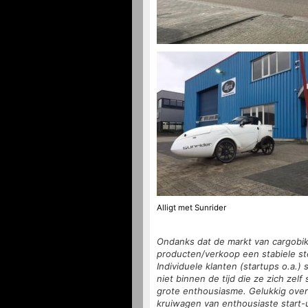
Alligt met Sunrider
Ondanks dat de markt van cargobike
producten/verkoop een stabiele ste
Individuele klanten (startups o.a.
niet binnen de tijd die ze zich zelf
grote enthousiasme. Gelukkig overl
kruiwagen van enthousiaste start-