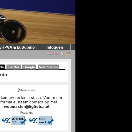
EHPVA & EuSupino
Inloggen
da
Twitter
Google
Velo Vision
nda
[Mededeling]
 kan uw reclame staan. Voor meer
nformatie, neem contact op met
webmaster@ligfiets.net
.
[Validatie]