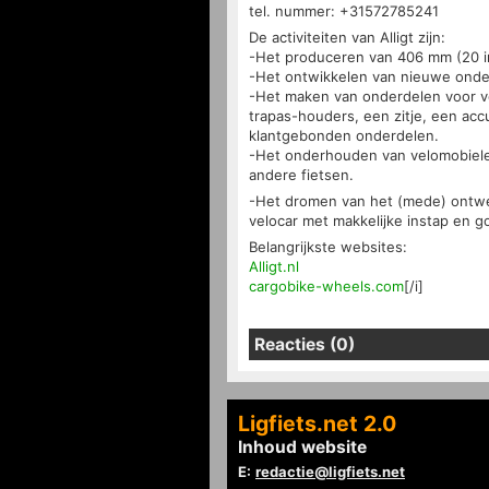
tel. nummer: +31572785241
De activiteiten van Alligt zijn:
-Het produceren van 406 mm (20 in
-Het ontwikkelen van nieuwe onde
-Het maken van onderdelen voor vel
trapas-houders, een zitje, een acc
klantgebonden onderdelen.
-Het onderhouden van velomobiele
andere fietsen.
-Het dromen van het (mede) ontw
velocar met makkelijke instap en 
Belangrijkste websites:
Alligt.nl
cargobike-wheels.com
[/i]
Reacties (0)
Ligfiets.net 2.0
Inhoud website
E:
redactie@ligfiets.net