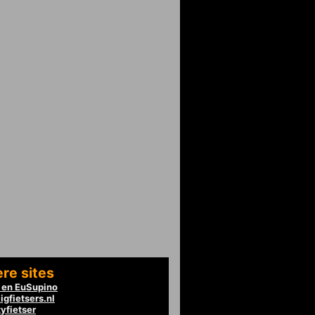
re sites
en EuSupino
igfietsers.nl
tyfietser