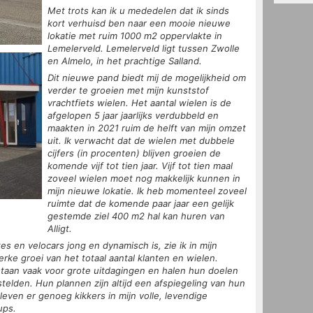
Met trots kan ik u mededelen dat ik sinds
kort verhuisd ben naar een mooie nieuwe
lokatie met ruim 1000 m2 oppervlakte in
Lemelerveld. Lemelerveld ligt tussen Zwolle
en Almelo, in het prachtige Salland.
Dit nieuwe pand biedt mij de mogelijkheid om
verder te groeien met mijn kunststof
vrachtfiets wielen. Het aantal wielen is de
afgelopen 5 jaar jaarlijks verdubbeld en
maakten in 2021 ruim de helft van mijn omzet
uit. Ik verwacht dat de wielen met dubbele
cijfers (in procenten) blijven groeien de
komende vijf tot tien jaar. Vijf tot tien maal
zoveel wielen moet nog makkelijk kunnen in
mijn nieuwe lokatie. Ik heb momenteel zoveel
ruimte dat de komende paar jaar een gelijk
gestemde ziel 400 m2 hal kan huren van
Alligt.
s en velocars jong en dynamisch is, zie ik in mijn
rke groei van het totaal aantal klanten en wielen.
) staan vaak voor grote uitdagingen en halen hun doelen
 stelden. Hun plannen zijn altijd een afspiegeling van hun
even er genoeg kikkers in mijn volle, levendige
ups.