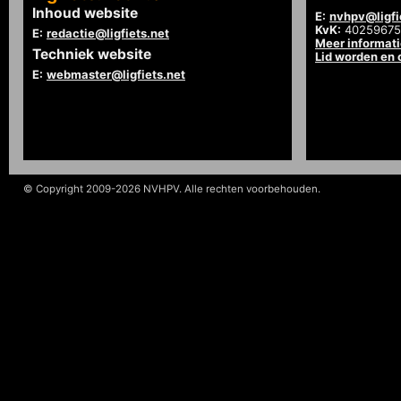
Inhoud website
E:
nvhpv@ligfi
KvK:
40259675
E:
redactie@ligfiets.net
Meer informat
Techniek website
Lid worden en
E:
webmaster@ligfiets.net
© Copyright 2009-2026 NVHPV. Alle rechten voorbehouden.