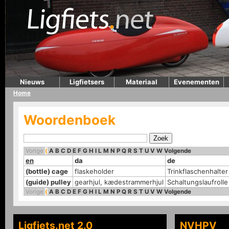
Nieuws
Ligfietsers
Materiaal
Evenementen
Home
Woordenboek
Vorige
(
A
B
C
D
E
F
G
H
I
L
M
N
P
Q
R
S
T
U
V
W
Volgende
en
da
de
(bottle) cage
flaskeholder
Trinkflaschenhalter
(guide) pulley
gearhjul, kædestrammerhjul
Schaltungslaufrolle
Vorige
(
A
B
C
D
E
F
G
H
I
L
M
N
P
Q
R
S
T
U
V
W
Volgende
Ligfiets.net 2.0
NVHPV