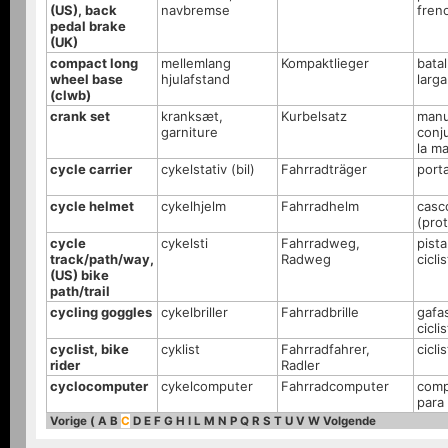
(US), back
navbremse
fren
pedal brake
(UK)
compact long
mellemlang
Kompaktlieger
batal
wheel base
hjulafstand
larga
(clwb)
crank set
kranksæt,
Kurbelsatz
manu
garniture
conj
la ma
cycle carrier
cykelstativ (bil)
Fahrradträger
porta
cycle helmet
cykelhjelm
Fahrradhelm
casc
(pro
cycle
cykelsti
Fahrradweg,
pista
track/path/way,
Radweg
cicli
(US) bike
path/trail
cycling goggles
cykelbriller
Fahrradbrille
gafa
cicli
cyclist, bike
cyklist
Fahrradfahrer,
cicli
rider
Radler
cyclocomputer
cykelcomputer
Fahrradcomputer
comp
para 
Vorige
(
A
B
C
D
E
F
G
H
I
L
M
N
P
Q
R
S
T
U
V
W
Volgende