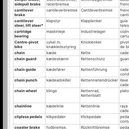
sidepull brake
racerbremse
fren
cantilever
cantileverbremse
Cantileverbremse
fren
brake
canti
cantilever
klapstyr
Klapplenker
guía
steer, lift steer*
tele
cartridge
maskinleje
Industrielager
coji
bearing
cart
Centre-pivot
cykel m.
Knicklenker
pivot
bike
knækledsstyring
de bi
chain
kæde
Kette
cade
chain guard
kædeskærm
Kettenschutz
guar
chain guide
kædefører
Kettenführung
cade
cond
chain punch
kædeadskiller
Kettennietendrücker
llave
cade
chain wheel
klinge
Kettenrad,
plat
Kettenblatt
chainline
kædelinie
Kettenlinie
raya
cade
clipless pedals
klikpedaler
Klickpedale
peda
cont
coaster brake
fodbremse,
Rücktrittbremse
peda