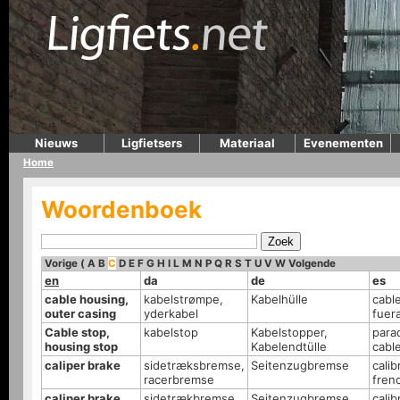
Nieuws
Ligfietsers
Materiaal
Evenementen
Home
Woordenboek
Vorige
(
A
B
C
D
E
F
G
H
I
L
M
N
P
Q
R
S
T
U
V
W
Volgende
en
da
de
es
cable housing,
kabelstrømpe,
Kabelhülle
cabl
outer casing
yderkabel
fuer
Cable stop,
kabelstop
Kabelstopper,
para
housing stop
Kabelendtülle
cabl
caliper brake
sidetræksbremse,
Seitenzugbremse
cali
racerbremse
fren
caliper brake,
sidetrækbremse,
Seitenzugbremse
cali