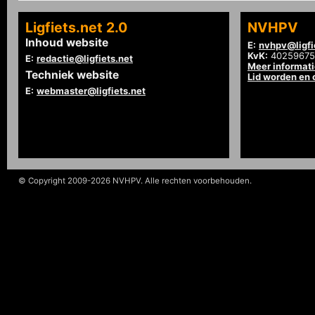
Ligfiets.net 2.0
NVHPV
Inhoud website
E:
nvhpv@ligfi
KvK:
40259675
E:
redactie@ligfiets.net
Meer informat
Techniek website
Lid worden en
E:
webmaster@ligfiets.net
© Copyright 2009-2026 NVHPV. Alle rechten voorbehouden.