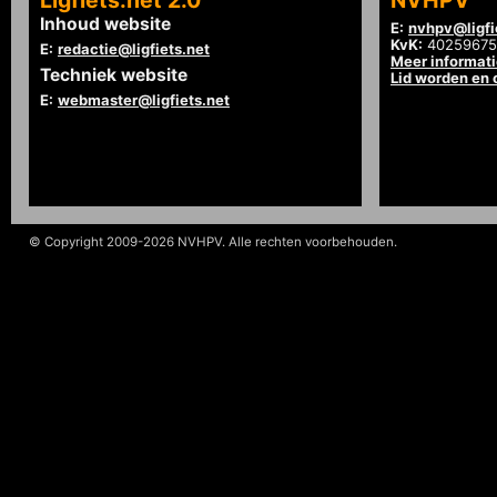
Ligfiets.net 2.0
NVHPV
Inhoud website
E:
nvhpv@ligfi
KvK:
40259675
E:
redactie@ligfiets.net
Meer informat
Techniek website
Lid worden en
E:
webmaster@ligfiets.net
© Copyright 2009-2026 NVHPV. Alle rechten voorbehouden.