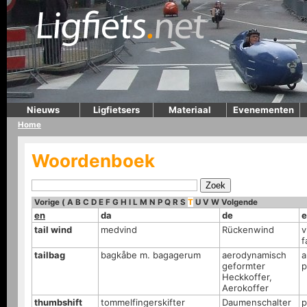
Nieuws
Ligfietsers
Materiaal
Evenementen
Home
Woordenboek
Vorige
(
A
B
C
D
E
F
G
H
I
L
M
N
P
Q
R
S
T
U
V
W
Volgende
en
da
de
e
tail wind
medvind
Rückenwind
v
f
tailbag
bagkåbe m. bagagerum
aerodynamisch
a
geformter
p
Heckkoffer,
Aerokoffer
thumbshift
tommelfingerskifter
Daumenschalter
p