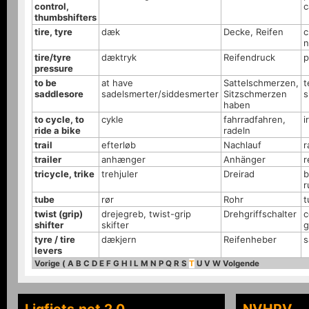
control,
c
thumbshifters
tire, tyre
dæk
Decke, Reifen
c
n
tire/tyre
dæktryk
Reifendruck
p
pressure
to be
at have
Sattelschmerzen,
t
saddlesore
sadelsmerter/siddesmerter
Sitzschmerzen
s
haben
to cycle, to
cykle
fahrradfahren,
i
ride a bike
radeln
trail
efterløb
Nachlauf
r
trailer
anhænger
Anhänger
r
tricycle, trike
trehjuler
Dreirad
b
r
tube
rør
Rohr
t
twist (grip)
drejegreb, twist-grip
Drehgriffschalter
c
shifter
skifter
g
tyre / tire
dækjern
Reifenheber
s
levers
Vorige
(
A
B
C
D
E
F
G
H
I
L
M
N
P
Q
R
S
T
U
V
W
Volgende