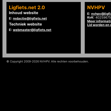
Ligfiets.net 2.0
NVHPV
Inhoud website
E:
nvhpv@ligfi
KvK:
40259675
E:
redactie@ligfiets.net
Meer informat
Techniek website
Lid worden en
E:
webmaster@ligfiets.net
© Copyright 2009-2026 NVHPV. Alle rechten voorbehouden.