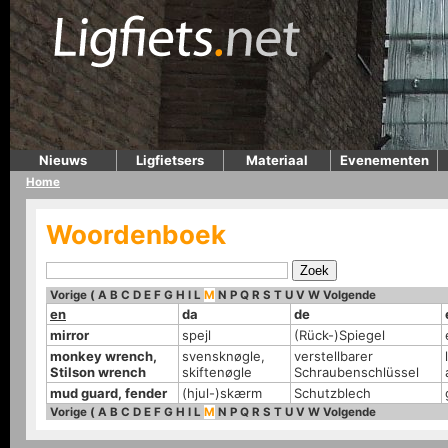
Nieuws
Ligfietsers
Materiaal
Evenementen
Home
Woordenboek
Vorige
(
A
B
C
D
E
F
G
H
I
L
M
N
P
Q
R
S
T
U
V
W
Volgende
en
da
de
mirror
spejl
(Rück-)Spiegel
monkey wrench,
svensknøgle,
verstellbarer
Stilson wrench
skiftenøgle
Schraubenschlüssel
mud guard, fender
(hjul-)skærm
Schutzblech
Vorige
(
A
B
C
D
E
F
G
H
I
L
M
N
P
Q
R
S
T
U
V
W
Volgende