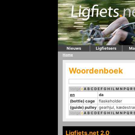
Nieuws
Ligfietsers
Ma
Home
Woordenboek
Vorige
(
A
B
C
D
E
F
G
H
I
L
M
N
P
Q
R
en
da
(bottle) cage
flaskeholder
(guide) pulley
gearhjul, kædestr
Vorige
(
A
B
C
D
E
F
G
H
I
L
M
N
P
Q
R
Ligfiets.net 2.0