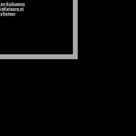
en EuSupino
igfietsers.nl
tyfietser