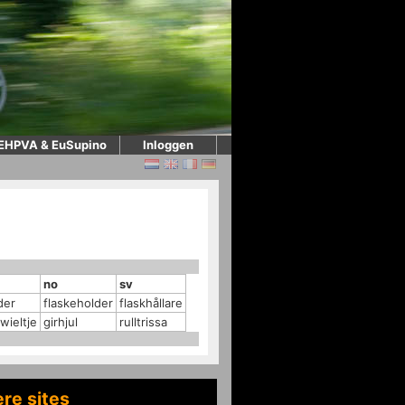
EHPVA & EuSupino
Inloggen
no
sv
der
flaskeholder
flaskhållare
rwieltje
girhjul
rulltrissa
re sites