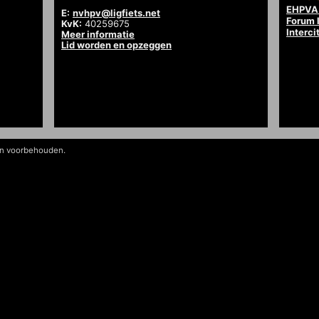
EHPVA 
E:
nvhpv@ligfiets.net
Forum l
KvK:
40259675
Interci
Meer informatie
Lid worden en opzeggen
en voorbehouden.