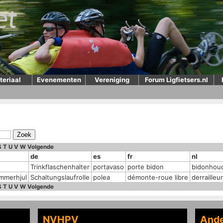
teriaal
Evenementen
Vereniging
Forum Ligfietsers.nl
S
T
U
V
W
Volgende
de
es
fr
nl
Trinkflaschenhalter
portavaso
porte bidon
bidonhou
ammerhjul
Schaltungslaufrolle
polea
démonte-roue libre
derrailleu
S
T
U
V
W
Volgende
NVHPV
Ande