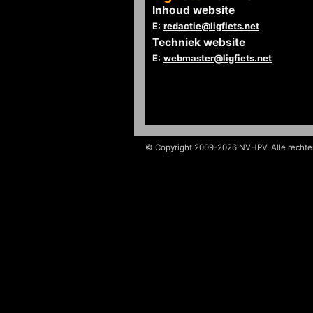
Inhoud website
E:
redactie@ligfiets.net
Techniek website
E:
webmaster@ligfiets.net
© Copyright 2009-2026 NVHPV. Alle recht