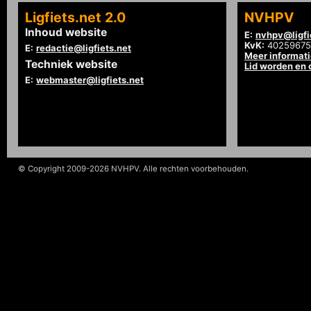
Ligfiets.net 2.0
NVHPV
Inhoud website
E:
nvhpv@ligfi
KvK:
40259675
E:
redactie@ligfiets.net
Meer informat
Techniek website
Lid worden en
E:
webmaster@ligfiets.net
© Copyright 2009-2026 NVHPV. Alle rechten voorbehouden.