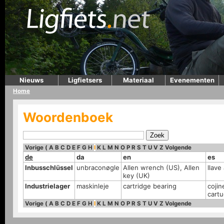
Nieuws
Ligfietsers
Materiaal
Evenementen
Home
Woordenboek
Vorige
(
A
B
C
D
E
F
G
H
I
K
L
M
N
O
P
R
S
T
U
V
Z
Volgende
de
da
en
es
Inbusschlüssel
unbraconøgle
Allen wrench (US), Allen
llave
key (UK)
Industrielager
maskinleje
cartridge bearing
cojin
cart
Vorige
(
A
B
C
D
E
F
G
H
I
K
L
M
N
O
P
R
S
T
U
V
Z
Volgende