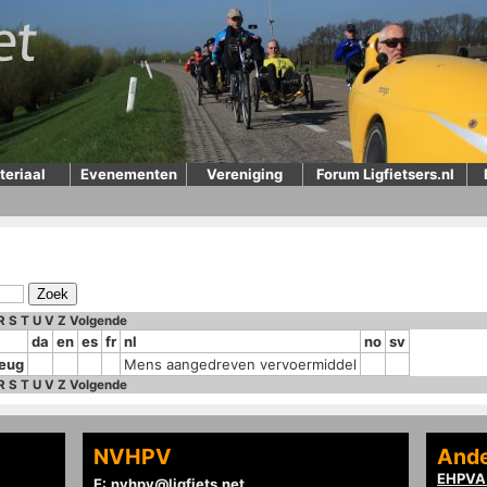
teriaal
Evenementen
Vereniging
Forum Ligfietsers.nl
R
S
T
U
V
Z
Volgende
da
en
es
fr
nl
no
sv
zeug
Mens aangedreven vervoermiddel
R
S
T
U
V
Z
Volgende
NVHPV
Ande
EHPVA 
E:
nvhpv@ligfiets.net