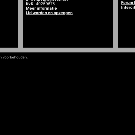
Forum l
KvK:
40259675
Interci
Meer informatie
Lid worden en opzeggen
en voorbehouden.