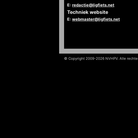
E:
redactie@ligfiets.net
Techniek website
E:
webmaster@ligfiets.net
© Copyright 2009-2026 NVHPV. Alle recht