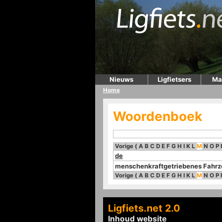
Nieuws
Ligfietsers
Ma
Home
Woordenboek
Vorige
(
A
B
C
D
E
F
G
H
I
K
L
M
N
O
P
de
menschenkraftgetriebenes Fahr
Vorige
(
A
B
C
D
E
F
G
H
I
K
L
M
N
O
P
Ligfiets.net 2.0
Inhoud website