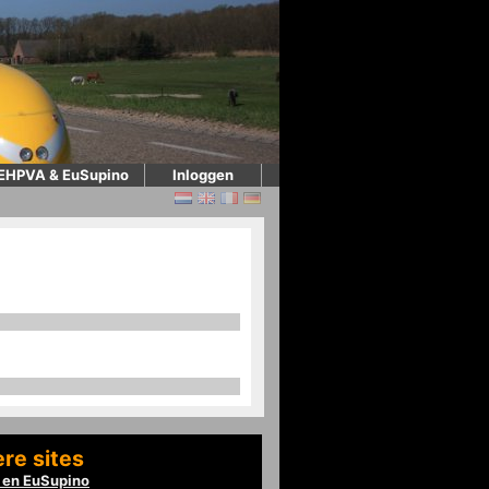
EHPVA & EuSupino
Inloggen
re sites
en EuSupino