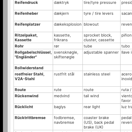
Reifendruck
dæktryk
tire/tyre pressure
presi
Reifenheber
dækjern
tyre / tire levers
sacan
Reifenplatzer
dækeksplosion
blowout
reven
Ritzelpaket,
kassette,
sprocket block,
piñon
Kassette
frikrans
cluster, cassette
Rohr
rør
tube
tubo
Rollgabelschlüssel,
svensknøgle,
adjustable spanner
llave 
"Engländer"
skiftenøgle
Rollwiderstand
rostfreier Stahl,
rustfrit stål
stainless steel
acero
V2A-Stahl
inoxi
Route
rute
route
ruta /
Rückenwind
medvind
tail wind
vient
favor
Rücklicht
baglys
rear light
luz tr
Rücktrittbremse
fodbremse,
coaster brake
pedal
navbremse
(US), back pedal
rever
brake (UK)