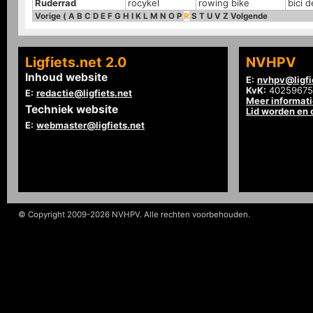
Ruderrad
rocykel
rowing bike
bici 
Vorige
(
A
B
C
D
E
F
G
H
I
K
L
M
N
O
P
R
S
T
U
V
Z
Volgende
Ligfiets.net 2.0
NVHPV
Inhoud website
E:
nvhpv@ligfi
KvK:
40259675
E:
redactie@ligfiets.net
Meer informat
Techniek website
Lid worden en
E:
webmaster@ligfiets.net
© Copyright 2009-2026 NVHPV. Alle rechten voorbehouden.