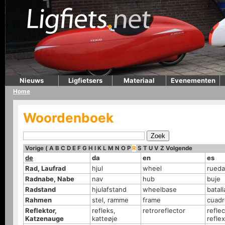
Nieuws
Ligfietsers
Materiaal
Evenementen
Home
Woordenboek
Vorige
(
A
B
C
D
E
F
G
H
I
K
L
M
N
O
P
R
S
T
U
V
Z
Volgende
de
da
en
es
Rad, Laufrad
hjul
wheel
rueda
Radnabe, Nabe
nav
hub
buje
Radstand
hjulafstand
wheelbase
batall
Rahmen
stel, ramme
frame
cuadr
Reflektor,
refleks,
retroreflector
reflec
Katzenauge
katteøje
refle