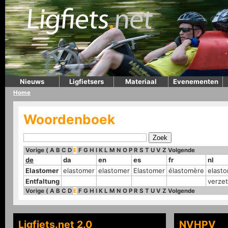
Nieuws
Ligfietsers
Materiaal
Evenementen
Home
Woordenboek
Vorige
(
A
B
C
D
E
F
G
H
I
K
L
M
N
O
P
R
S
T
U
V
Z
Volgende
de
da
en
es
fr
nl
Elastomer
elastomer
elastomer
Elastomer
élastomère
elast
Entfaltung
verzet
Vorige
(
A
B
C
D
E
F
G
H
I
K
L
M
N
O
P
R
S
T
U
V
Z
Volgende
Ligfiets.net 2.0
NVHPV