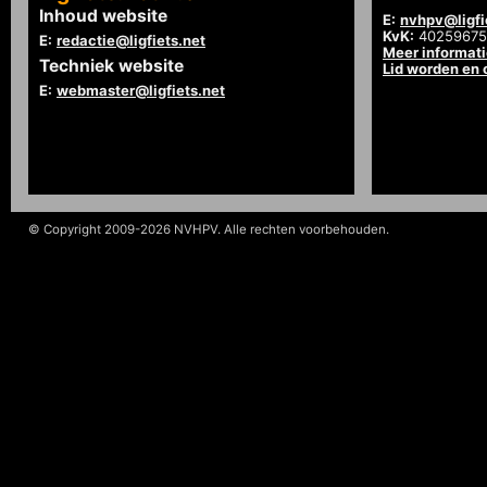
Inhoud website
E:
nvhpv@ligfi
KvK:
40259675
E:
redactie@ligfiets.net
Meer informat
Techniek website
Lid worden en
E:
webmaster@ligfiets.net
© Copyright 2009-2026 NVHPV. Alle rechten voorbehouden.