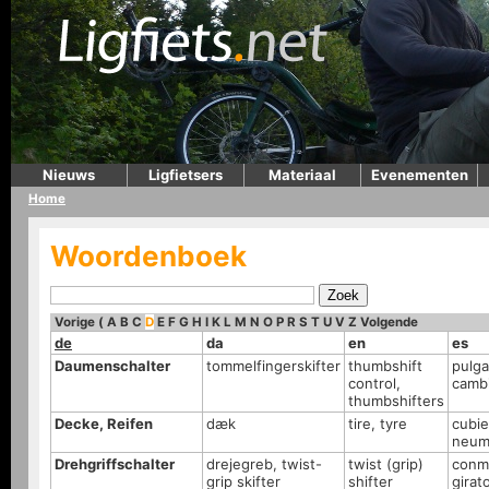
Nieuws
Ligfietsers
Materiaal
Evenementen
Home
Woordenboek
Vorige
(
A
B
C
D
E
F
G
H
I
K
L
M
N
O
P
R
S
T
U
V
Z
Volgende
de
da
en
es
Daumenschalter
tommelfingerskifter
thumbshift
pulga
control,
camb
thumbshifters
Decke, Reifen
dæk
tire, tyre
cubie
neum
Drehgriffschalter
drejegreb, twist-
twist (grip)
conm
grip skifter
shifter
girat