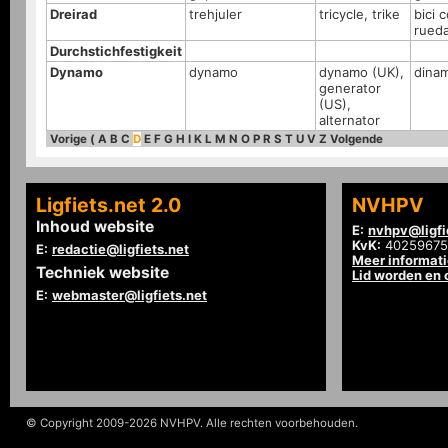
Dreirad
trehjuler
tricycle, trike
bici 
rued
Durchstichfestigkeit
Dynamo
dynamo
dynamo (UK),
dina
generator
(US),
alternator
Vorige
(
A
B
C
D
E
F
G
H
I
K
L
M
N
O
P
R
S
T
U
V
Z
Volgende
Ligfiets.net 2.0
NVHPV
Inhoud website
E:
nvhpv@ligfi
KvK:
40259675
E:
redactie@ligfiets.net
Meer informat
Techniek website
Lid worden en
E:
webmaster@ligfiets.net
© Copyright 2009-2026 NVHPV. Alle rechten voorbehouden.