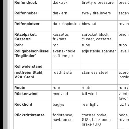
Reifendruck
dæktryk
tire/tyre pressure
presi
Reifenheber
dækjern
tyre / tire levers
sacan
Reifenplatzer
dækeksplosion
blowout
reven
Ritzelpaket,
kassette,
sprocket block,
piñon
Kassette
frikrans
cluster, cassette
Rohr
rør
tube
tubo
Rollgabelschlüssel,
svensknøgle,
adjustable spanner
llave 
"Engländer"
skiftenøgle
Rollwiderstand
rostfreier Stahl,
rustfrit stål
stainless steel
acero
V2A-Stahl
inoxi
Route
rute
route
ruta /
Rückenwind
medvind
tail wind
vient
favor
Rücklicht
baglys
rear light
luz tr
Rücktrittbremse
fodbremse,
coaster brake
pedal
navbremse
(US), back pedal
rever
brake (UK)