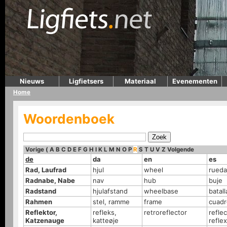
Nieuws
Ligfietsers
Materiaal
Evenementen
Home
Woordenboek
Vorige
(
A
B
C
D
E
F
G
H
I
K
L
M
N
O
P
R
S
T
U
V
Z
Volgende
de
da
en
es
Rad, Laufrad
hjul
wheel
rueda
Radnabe, Nabe
nav
hub
buje
Radstand
hjulafstand
wheelbase
batall
Rahmen
stel, ramme
frame
cuadr
Reflektor,
refleks,
retroreflector
reflec
Katzenauge
katteøje
refle