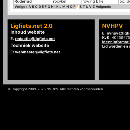
Ruderrad
rocykel
rowing bike
bici 
Vorige
(
A
B
C
D
E
F
G
H
I
K
L
M
N
O
P
R
S
T
U
V
Z
Volgende
Ligfiets.net 2.0
NVHPV
Inhoud website
E:
nvhpv@ligfi
KvK:
40259675
E:
redactie@ligfiets.net
Meer informat
Techniek website
Lid worden en
E:
webmaster@ligfiets.net
© Copyright 2009-2026 NVHPV. Alle rechten voorbehouden.