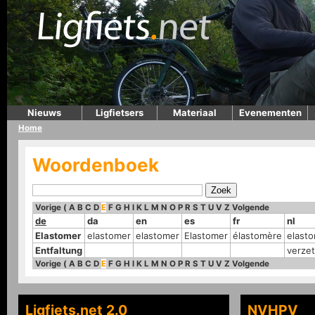
Nieuws
Ligfietsers
Materiaal
Evenementen
Home
Woordenboek
Vorige
(
A
B
C
D
E
F
G
H
I
K
L
M
N
O
P
R
S
T
U
V
Z
Volgende
de
da
en
es
fr
nl
Elastomer
elastomer
elastomer
Elastomer
élastomère
elast
Entfaltung
verzet
Vorige
(
A
B
C
D
E
F
G
H
I
K
L
M
N
O
P
R
S
T
U
V
Z
Volgende
Ligfiets.net 2.0
NVHPV