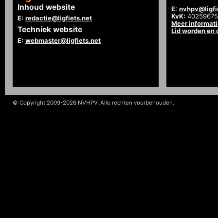
Inhoud website
E:
nvhpv@ligfi
KvK:
40259675
E:
redactie@ligfiets.net
Meer informat
Techniek website
Lid worden en
E:
webmaster@ligfiets.net
© Copyright 2009-2026 NVHPV. Alle rechten voorbehouden.