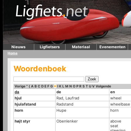
Nieuws
Ligfietsers
Materiaal
Evenementen
Home
Woordenboek
Vorige
"
(
A
B
C
D
E
F
G
H
I
K
L
M
N
O
P
R
S
T
U
V
Volgende
da
de
en
hjul
Rad, Laufrad
wheel
hjulafstand
Radstand
wheelbase
horn
Hupe
horn
højt styr
Obenlenker
above
seat
steering