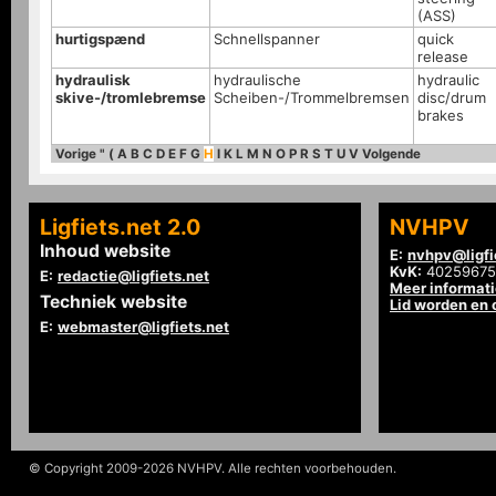
(ASS)
hurtigspænd
Schnellspanner
quick
release
hydraulisk
hydraulische
hydraulic
skive-/tromlebremse
Scheiben-/Trommelbremsen
disc/drum
brakes
Vorige
"
(
A
B
C
D
E
F
G
H
I
K
L
M
N
O
P
R
S
T
U
V
Volgende
Ligfiets.net 2.0
NVHPV
Inhoud website
E:
nvhpv@ligfi
KvK:
40259675
E:
redactie@ligfiets.net
Meer informat
Techniek website
Lid worden en
E:
webmaster@ligfiets.net
© Copyright 2009-2026 NVHPV. Alle rechten voorbehouden.