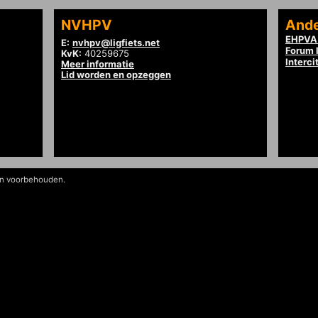
NVHPV
Ande
EHPVA 
E:
nvhpv@ligfiets.net
Forum l
KvK:
40259675
Interci
Meer informatie
Lid worden en opzeggen
en voorbehouden.