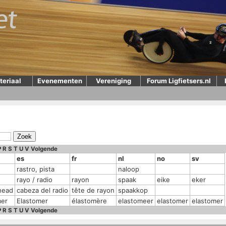
teriaal
Evenementen
Vereniging
Forum Ligfietsers.nl
P
R
S
T
U
V
Volgende
es
fr
nl
no
sv
rastro, pista
naloop
rayo / radio
rayon
spaak
eike
eker
head
cabeza del radio
tête de rayon
spaakkop
mer
Elastomer
élastomère
elastomeer
elastomer
elastomer
P
R
S
T
U
V
Volgende