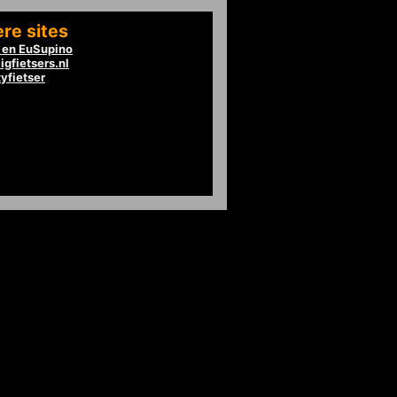
re sites
en EuSupino
igfietsers.nl
tyfietser