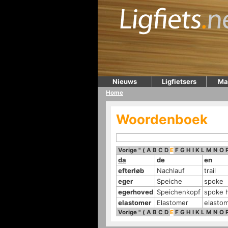
Nieuws
Ligfietsers
Ma
Home
Woordenboek
Vorige
"
(
A
B
C
D
E
F
G
H
I
K
L
M
N
O
da
de
en
efterløb
Nachlauf
trail
eger
Speiche
spoke
egerhoved
Speichenkopf
spoke 
elastomer
Elastomer
elasto
Vorige
"
(
A
B
C
D
E
F
G
H
I
K
L
M
N
O