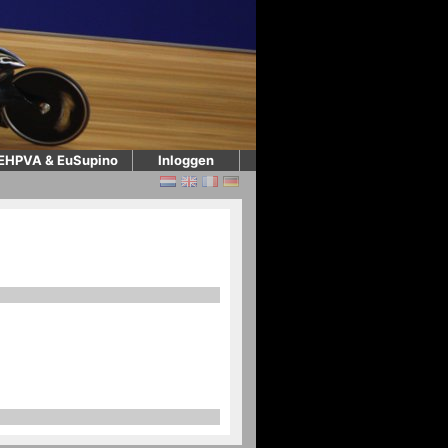
EHPVA & EuSupino
Inloggen